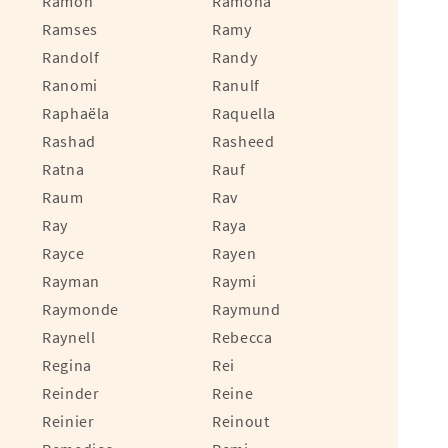
Ramon
Ramona
Ramses
Ramy
Randolf
Randy
Ranomi
Ranulf
Raphaëla
Raquella
Rashad
Rasheed
Ratna
Rauf
Raum
Rav
Ray
Raya
Rayce
Rayen
Rayman
Raymi
Raymonde
Raymund
Raynell
Rebecca
Regina
Rei
Reinder
Reine
Reinier
Reinout