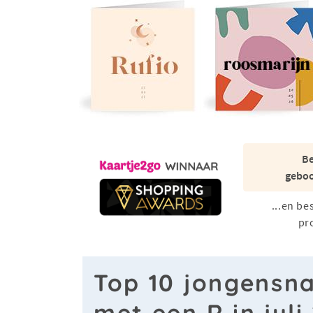
Be
geboo
...en be
pr
Top 10 jongensn
met een R in juli