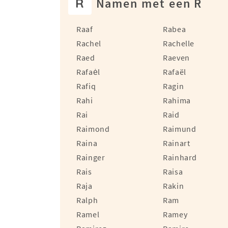
R
Namen met een R
Raaf
Rabea
Rachel
Rachelle
Raed
Raeven
Rafaėl
Rafaël
Rafiq
Ragin
Rahi
Rahima
Rai
Raid
Raimond
Raimund
Raina
Rainart
Rainger
Rainhard
Rais
Raisa
Raja
Rakin
Ralph
Ram
Ramel
Ramey