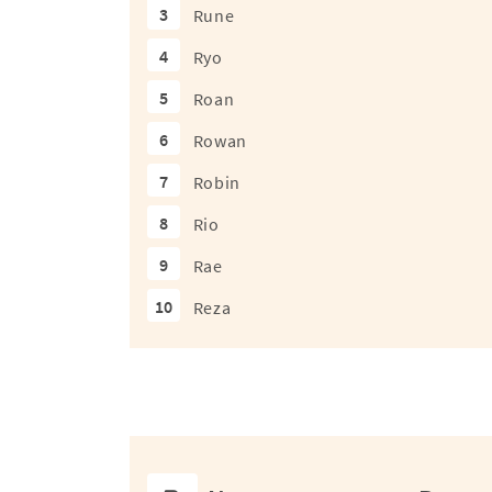
3
Rune
4
Ryo
5
Roan
6
Rowan
7
Robin
8
Rio
9
Rae
10
Reza