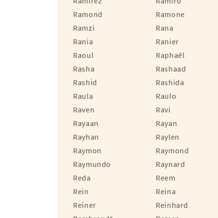
Ramirez
Ramiro
Ramond
Ramone
Ramzi
Rana
Rania
Ranier
Raoul
Raphaël
Rasha
Rashaad
Rashid
Rashida
Raula
Raulo
Raven
Ravi
Rayaan
Rayan
Rayhan
Raylen
Raymon
Raymond
Raymundo
Raynard
Reda
Reem
Rein
Reina
Reiner
Reinhard