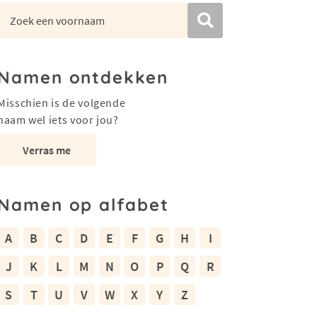
Namen ontdekken
Misschien is de volgende
naam wel iets voor jou?
Verras me
Namen op alfabet
A
B
C
D
E
F
G
H
I
J
K
L
M
N
O
P
Q
R
S
T
U
V
W
X
Y
Z