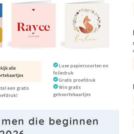
Luxe papiersoorten en
kijk alle
foliedruk
rtekaartjes
Gratis proefdruk
Win gratis
stel een gratis
geboortekaartjes
oefdruk!
amen die beginnen
 2026