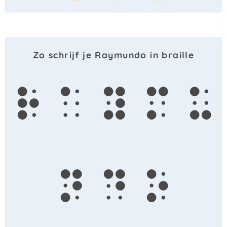
Zo schrijf je Raymundo in braille
r
a
y
m
u
n
d
o