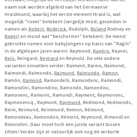
naam ook worden afgeleid van het Germaanse
Hraidmund, waarbij het eerste element Hraid is, wat
mogelijk "roem" betekent (vergelijk Hrod, gevonden in
namen als
Robert
,
Roderick
, Rudolph,
Roland
Rodney en
Roger
) en mund wat "beschermer" betekent. De meest
gebruikte namen voor babyjongens op basis van "Ragin"
in de afgelopen jaren waren: Raymond,
Ramiro
, Rayner,
Rein
, Reingard,
Reynard
en Reynold. De vele andere
varianten omvatten verder: Raiment, Raimo, Raimond,
Raimondi, Raimondo,
Raimund
,
Raimundo
,
Ramon
,
Ramón,
Ramond
, Ramondelli, Ramondenc, Ramondi,
Ramondini, Ramondino, Ramondo, Ramondou,
Ramonenc, Ramonic, Ramundi, Rayment, Raymonenc,
Raymonencq , Raymont,
Raymund
, Redmond, Redmonds,
Reim, Reimund, Reinmund, Remon, Rémond,
Remondeau, Remondon, Rémont, Reymond, Rimondi en
Rimondini. Daar moet toch een juiste variant tussen
zitten! Verder zijn er natuurlijk ook nog de verkorte