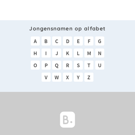
Jongensnamen op alfabet
A
B
C
D
E
F
G
H
I
J
K
L
M
N
O
P
Q
R
S
T
U
V
W
X
Y
Z