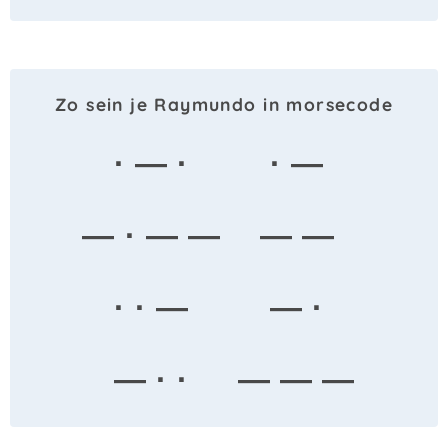
Zo sein je Raymundo in morsecode
· — ·
· —
— · — —
— —
· · —
— ·
— · ·
— — —