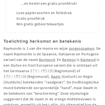
...en bestel een gratis proefdruk!
Luxe papiersoorten en foliedruk
Gratis proefdruk
Win gratis geboortekaartjes
Toelichting herkomst en betekenis
Raymundo is 1 van die mooie en wijze
jongensnamen
. De
naam Raymundo is de Spaanse, Italiaanse en Portugese
variant van de naam
Raymond
. En
Raymon
is
Raimond
is
een Duitse en Oost Europese variant die is ontstaan ​​uit
het Germaanse ᚱᚨᚷᛁᚾᛗᚢᚾᛞ (Raginmund) of
ᚱᛖᚷᛁᚾᛗᚢᚾᛞ (Reginmund).
Ragin
(Gotisch) en Regin
(Oudduits) betekenden "raadgever". De Oudhoogduitse
mund betekende oorspronkelijk "hand", maar kwam in
de betekenis van "bescherming". Deze etymologie
suggereert dat de naam in de vroege middeleeuwen is
ontstaan, mogelijk uit het Latijn. Als alternatief kan de