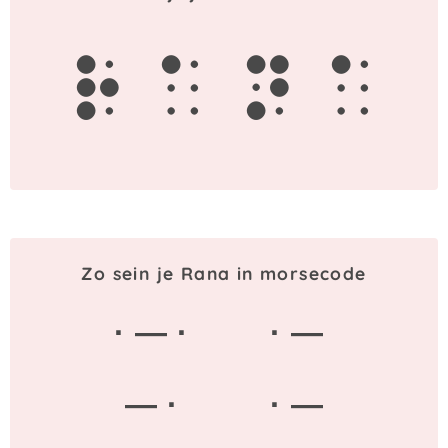
r
a
n
a
Zo sein je Rana in morsecode
· — ·
· —
— ·
· —