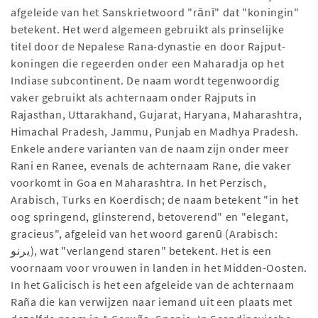
afgeleide van het Sanskrietwoord "rānī" dat "koningin"
betekent. Het werd algemeen gebruikt als prinselijke
titel door de Nepalese Rana-dynastie en door Rajput-
koningen die regeerden onder een Maharadja op het
Indiase subcontinent. De naam wordt tegenwoordig
vaker gebruikt als achternaam onder Rajputs in
Rajasthan, Uttarakhand, Gujarat, Haryana, Maharashtra,
Himachal Pradesh, Jammu, Punjab en Madhya Pradesh.
Enkele andere varianten van de naam zijn onder meer
Rani en Ranee, evenals de achternaam Rane, die vaker
voorkomt in Goa en Maharashtra. In het Perzisch,
Arabisch, Turks en Koerdisch; de naam betekent "in het
oog springend, glinsterend, betoverend" en "elegant,
gracieus", afgeleid van het woord garenū (Arabisch:
يرنو), wat "verlangend staren" betekent. Het is een
voornaam voor vrouwen in landen in het Midden-Oosten.
In het Galicisch is het een afgeleide van de achternaam
Raña die kan verwijzen naar iemand uit een plaats met