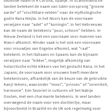
dezelfde naam in A Coruña, Spanje. In Scandinavische
landen betekent de naam van Sámi-oorsprong "groene
aarde" of "vruchtbare velden" naar de mythologische
godin Rana Niejta. In het Noors kan de voornaam
verwijzen naar "adel" of "koningin". In het Hebreeuws
kan de naam de betekenis "puur, schoon" hebben. In
Nieuw-Zeeland is het een voornaam voor mannen van
Maori-afkomst. Minder vaak is het ook een voornaam
voor vrouwtjes van Engelse afkomst, wat "raaf"
betekent. In het Italiaans en Spaans kan de bijnaam
verwijzen naar "kikker", mogelijk afkomstig van
holarctische echte kikkers van het geslacht Rana. In het
Japans; de voornaam voor vrouwen heeft meerdere
betekenissen, afhankelijk van de keuze van de gebruikte
Kanji-tekens, waaronder "mooi", "prinses" of "sereniteit,
harmonie". Een favoriet in culturen uit het Nabije
Oosten, met een charmante betekenis. In veel landen
overwegend de naam voor een dochtertje, maar
bijvoorbeeld in Brazilië en de UK ook regelmatig voor