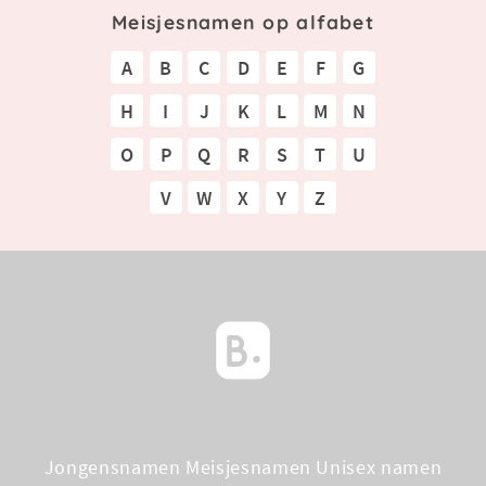
Meisjesnamen op alfabet
A
B
C
D
E
F
G
H
I
J
K
L
M
N
O
P
Q
R
S
T
U
V
W
X
Y
Z
Jongensnamen
Meisjesnamen
Unisex namen