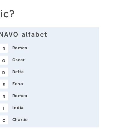
ic?
NAVO-alfabet
Romeo
R
Oscar
O
Delta
D
Echo
E
Romeo
R
India
I
Charlie
C