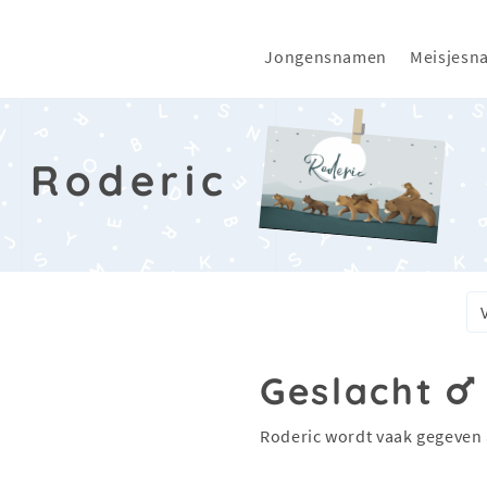
Jongensnamen
Meisjesn
Roderic
c
Geslacht
Roderic wordt vaak gegeven