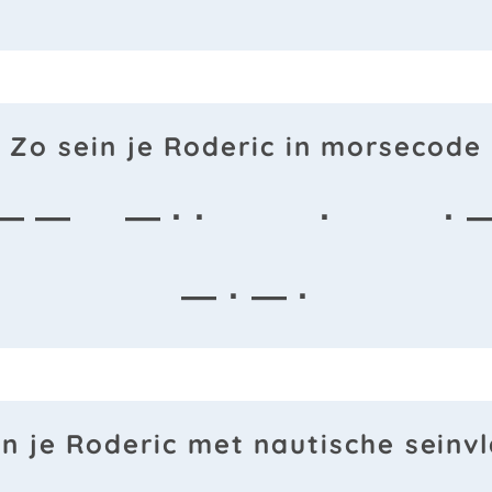
Zo sein je Roderic in morsecode
— —
— · ·
·
· 
— · — ·
in je Roderic met nautische seinv