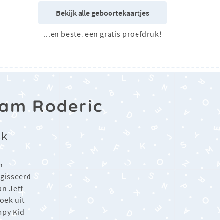
Bekijk alle geboortekaartjes
...en bestel een gratis proefdruk!
aam Roderic
ck
n
gisseerd
an Jeff
oek uit
mpy Kid