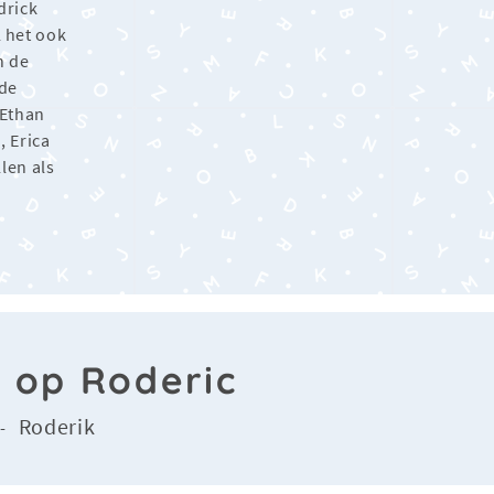
drick
l het ook
n de
sde
 Ethan
, Erica
len als
n op Roderic
Roderik
-