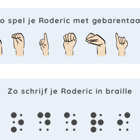
o spel je Roderic met gebarentaa
Zo schrijf je Roderic in braille
o
d
e
r
i