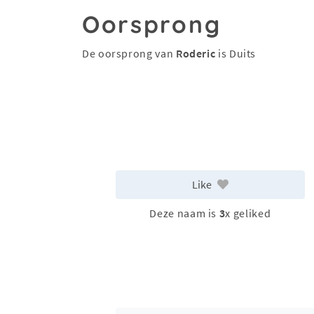
Oorsprong
De oorsprong van
Roderic
is Duits
Like
Deze naam is
3
x geliked