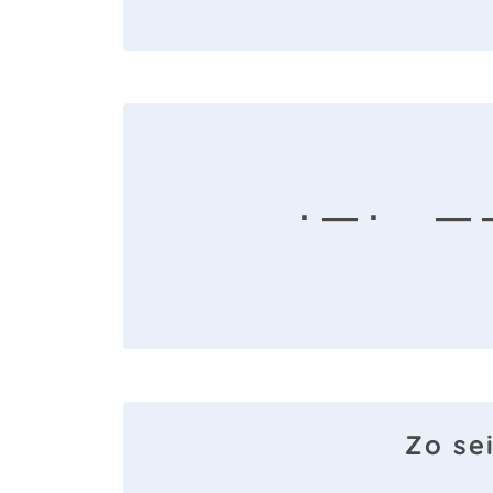
· — ·
— 
Zo se