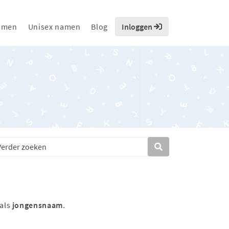
amen
Unisex namen
Blog
Inloggen
 als
jongensnaam
.