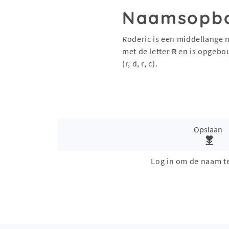
Naamsopb
Roderic is een middellange 
met de letter
R
en is opgebo
(r, d, r, c).
Opslaan
Log in om de naam t