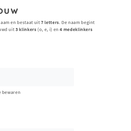
ouw
naam en bestaat uit
7 letters
. De naam begint
uwd uit
3 klinkers
(o, e, i) en
4 medeklinkers
e bewaren