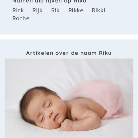
Namen die lijken op Riku
Rick
Rijk
Rik
Rikke
Rikki
-
-
-
-
-
Roche
Artikelen over de naam Riku