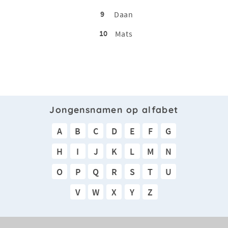
9
Daan
10
Mats
Jongensnamen op alfabet
A
B
C
D
E
F
G
H
I
J
K
L
M
N
O
P
Q
R
S
T
U
V
W
X
Y
Z