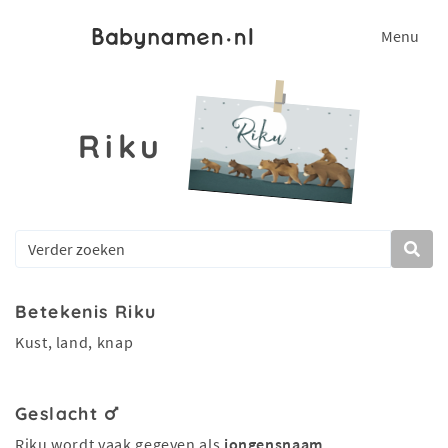
Menu
Riku
Betekenis Riku
Kust, land, knap
Geslacht
Riku wordt vaak gegeven als
jongensnaam
.