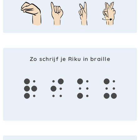
Zo schrijf je Riku in braille
r
i
k
u