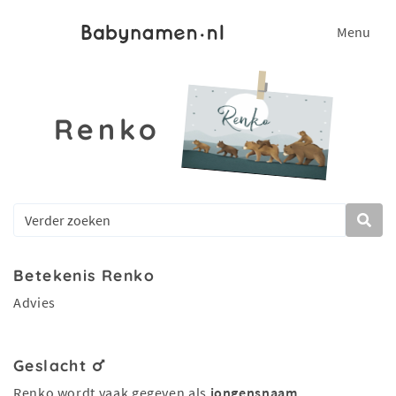
Menu
Renko
Betekenis Renko
Advies
Geslacht
Renko wordt vaak gegeven als
jongensnaam
.