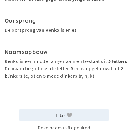
Oorsprong
De oorsprong van
Renko
is Fries
Naamsopbouw
Renko is een middellange naam en bestaat uit
5 letters
.
De naam begint met de letter
R
en is opgebouwd uit
2
klinkers
(e, o) en
3 medeklinkers
(r, n, k).
Like
Deze naam is
3
x geliked