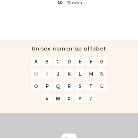
10
Rowan
Unisex namen op alfabet
A
B
C
D
E
F
G
H
I
J
K
L
M
N
O
P
Q
R
S
T
U
V
W
X
Y
Z