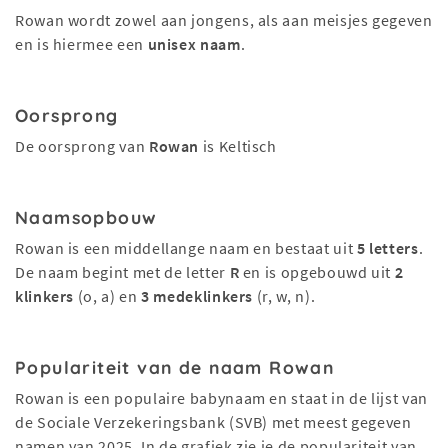
Rowan wordt zowel aan jongens, als aan meisjes gegeven
en is hiermee een
unisex naam
.
Oorsprong
De oorsprong van
Rowan
is Keltisch
Naamsopbouw
Rowan is een middellange naam en bestaat uit
5 letters
.
De naam begint met de letter
R
en is opgebouwd uit
2
klinkers
(o, a) en
3 medeklinkers
(r, w, n).
Populariteit van de naam Rowan
Rowan is een populaire babynaam en staat in de lijst van
de Sociale Verzekeringsbank (SVB) met meest gegeven
namen van 2025. In de grafiek zie je de populariteit van