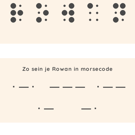
r
o
w
a
n
Zo sein je Rowan in morsecode
· — ·
— — —
· — —
· —
— ·