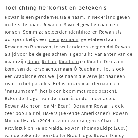
Toelichting herkomst en betekenis
Rowan is een genderneutrale naam. In Nederland geven
ouders de naam Rowan in 3 van 4 gevallen aan een
jongen. Sommige geleerden identificeren Rowan als
oorspronkelijk een
meisjesnaam
, gerelateerd aan
Rowena en Rhonwen, terwijl anderen zeggen dat Rowan
altijd voor beide geslachten is gebruikt. Varianten van de
naam zijn
Roan
,
Rohan
,
Ruadhán
en Ruadh. De naam
komt van de Ierse achternaam Ó Ruadháin. Het is ook
een Arabische vrouwelijke naam die verwijst naar een
rivier in het paradijs. Het is ook een achternaam en
"natuurnaam" (het is een boom met rode bessen).
Bekende drager van de naam is onder meer acteur
Rowan Atkinson (oa Mr Bean). De naam Rowan is ook
zeer populair bij BA-ers (Bekende Amerikanen). Rowan
Michael
Maida (2004) is zoon van zangeres
Chantal
Kreviazuk en
Raine
Maida. Rowan
Thomas
Lidge (2009)
van de bekende honkballer Brad Lidge. Rowan Dancy