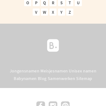
O
P
Q
R
S
T
U
V
W
X
Y
Z
Jongensnamen
Meisjesnamen
Unisex namen
Babynamen Blog
Samenwerken
Sitemap