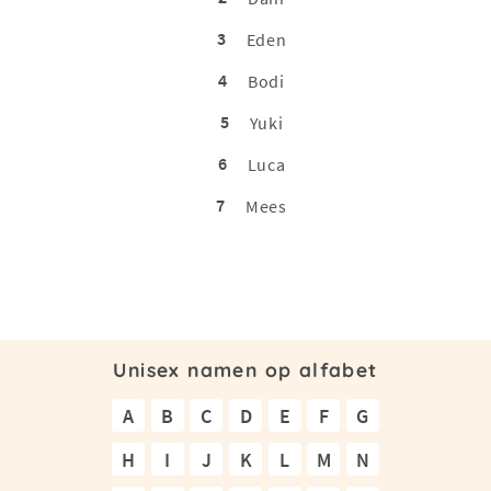
3
Eden
4
Bodi
5
Yuki
6
Luca
7
Mees
Unisex namen op alfabet
A
B
C
D
E
F
G
H
I
J
K
L
M
N