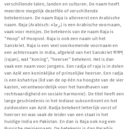
verschillende talen, landen en culturen. De naam heeft
meerdere mogelijk dezelfde of verschillende
betekenissen. De naam Raja is allereerst een Arabische
naam. Raja (Arabisch: رجاء) is een Arabische voornaam,
vaak voor meisjes. De betekenis van de naam Raja is
"Hoop" of Hoopvol. Raja is ook een naam uit het
Sanskriet. Raja is een veel voorkomende voornaam en
een achternaam in India, afgeleid van het Sanskriet राजन्
(rajan), wat "koning", "heerser" betekent. Het is dan
vaak een naam voor jongens. Een radja of raja is in delen
van Azië een koninklijke of prinselijke heerser. Een radja
is een kshatriya (lid van de op één na hoogste van de vier
kasten, verantwoordelijk voor het handhaven van
rechtvaardigheid en sociale harmonie). De titel heeft een
lange geschiedenis in het Indiase subcontinent en het
zuidoosten van Azië. Radja betekent letterlijk vorst of
heerser en was vaak de leider van een staat in het
huidige India en Pakistan. En dan is Raja ook nog een
Russiche meisjesnaam. De betekenis is dan Paradijs.