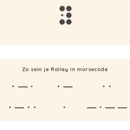
y
Zo sein je Railey in morsecode
· — ·
· —
· ·
· — · ·
·
— · — —