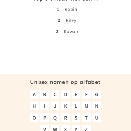
1
Robin
2
Riley
3
Rowan
Unisex namen op alfabet
A
B
C
D
E
F
G
H
I
J
K
L
M
N
O
P
Q
R
S
T
U
V
W
X
Y
Z