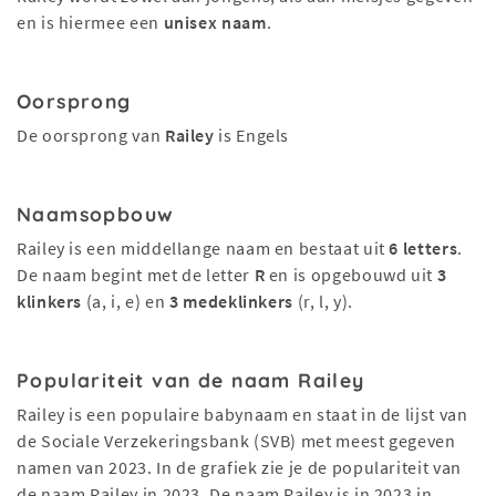
en is hiermee een
unisex naam
.
Oorsprong
De oorsprong van
Railey
is Engels
Naamsopbouw
Railey is een middellange naam en bestaat uit
6 letters
.
De naam begint met de letter
R
en is opgebouwd uit
3
klinkers
(a, i, e) en
3 medeklinkers
(r, l, y).
Populariteit van de naam Railey
Railey is een populaire babynaam en staat in de lijst van
de Sociale Verzekeringsbank (SVB) met meest gegeven
namen van 2023. In de grafiek zie je de populariteit van
de naam Railey in 2023. De naam Railey is in 2023 in