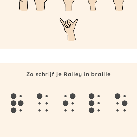
Zo schrijf je Railey in braille
r
a
i
l
e