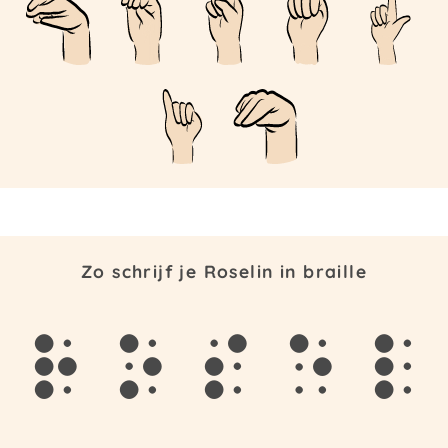
Zo schrijf je Roselin in braille
r
o
s
e
l