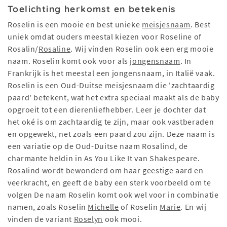
Toelichting herkomst en betekenis
Roselin is een mooie en best unieke
meisjesnaam
. Best
uniek omdat ouders meestal kiezen voor Roseline of
Rosalin/
Rosaline
. Wij vinden Roselin ook een erg mooie
naam. Roselin komt ook voor als
jongensnaam
. In
Frankrijk is het meestal een jongensnaam, in Italië vaak.
Roselin is een Oud-Duitse meisjesnaam die 'zachtaardig
paard' betekent, wat het extra speciaal maakt als de baby
opgroeit tot een dierenliefhebber. Leer je dochter dat
het oké is om zachtaardig te zijn, maar ook vastberaden
en opgewekt, net zoals een paard zou zijn. Deze naam is
een variatie op de Oud-Duitse naam Rosalind, de
charmante heldin in As You Like It van Shakespeare.
Rosalind wordt bewonderd om haar geestige aard en
veerkracht, en geeft de baby een sterk voorbeeld om te
volgen De naam Roselin komt ook wel voor in combinatie
namen, zoals Roselin
Michelle
of Roselin
Marie
. En wij
vinden de variant
Roselyn
ook mooi.