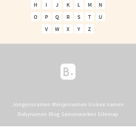
H
I
J
K
L
M
N
O
P
Q
R
S
T
U
V
W
X
Y
Z
Jongensnamen
Meisjesnamen
Unisex namen
Babynamen Blog
Samenwerken
Sitemap