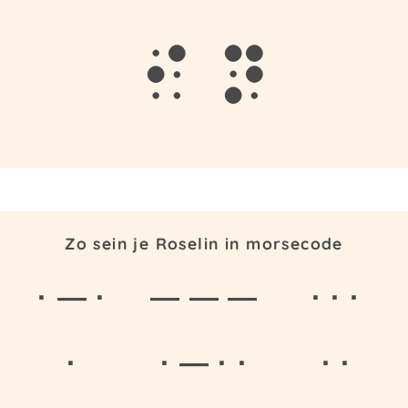
i
n
Zo sein je Roselin in morsecode
· — ·
— — —
· · ·
·
· — · ·
· ·