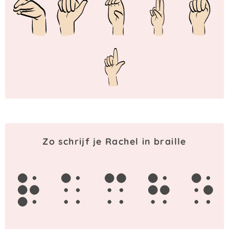
Zo schrijf je Rachel in braille
r
a
c
h
e