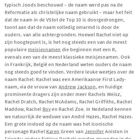
typisch Joods beschouwd – de naam werd pas na de
Reformatie als christelijke naam gebruikt – maar het feit
dat de naam in de VStot de Top 10 is doorgedrongen,
toont aan dat de naam volledig omarmd is door de
ouders. van alle achtergronden. Hoewel Rachel niet op
zijn hoogtepunt is, is het nog steeds een van de meest
populaire
meisjesnamen
die beginnen met een R,
evenals een van de meest klassieke meisjesnamen. Ook
in Frankrijk, België en Nederland weten ouders de naam
nog steeds goed te vinden. Verdere leuke weetjes over de
naam Rachel: Rachel was een Amerikaanse First Lady-
naam, via de vrouw van
Andrew
Jackson
, en huidige
prominente dragers zijn onder meer Rachels Weisz,
Rachel Dratch, Rachel McAdams, Rachel Griffiths, Rachel
Maddow, Rachel
Roy
en Rachel Zoe. In Nedeland kennen
we natuurlijk de weduwe van André Hazes, Rachel Hazes.
Een grote invloed op de naam was het iconische
personage Rachel
Karen
Green van
Jennifer
Aniston in
Friends; andere fictieve Rachels werden gevonden in de