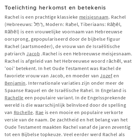
Toelichting herkomst en betekenis
Rachel is een prachtige klassieke
meisjesnaam
. Rachel
(Hebreeuws: רָחֵל, Modern: Raḥel, Tiberiaans: Rāḫēl,
Rāḥēl) is een vrouwelijke voornaam van Hebreeuwse
oorsprong, gepopulariseerd door de bijbelse figuur
Rachel (aartsmoeder), de vrouw van de Israëlitische
patriarch
Jacob
.Rachel is een Hebreeuwse meisjesnaam.
Rachel is afgeleid van het Hebreeuwse woord rāchēl, wat
'ooi' betekent. In het Oude Testament was Rachel de
favoriete vrouw van Jacob, en moeder van
Jozef
en
Benjamin
. Internationale variaties zijn onder meer de
Spaanse Raquel en de Israëlische Rahel. In Engeland is
Rachelle
een populaire variant. In de Engelssprekende
wereld is die waarschijnlijk beïnvloed door de spelling
van
Rochelle
.
Rae
is een mooie en populaire verkorte
versie van de naam. De zachtheid en het belang van het
Oude Testament maakten Rachel vanaf de jaren zeventig
tot een Bijbelse topkeuze. Veel eerder werd Rachel als