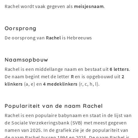
Rachel wordt vaak gegeven als
meisjesnaam
.
Oorsprong
De oorsprong van
Rachel
is Hebreeuws
Naamsopbouw
Rachel is een middellange naam en bestaat uit
6 letters
.
De naam begint met de letter
R
en is opgebouwd uit
2
klinkers
(a, e) en
4 medeklinkers
(r, c, h, l).
Populariteit van de naam Rachel
Rachel is een populaire babynaam en staat in de lijst van
de Sociale Verzekeringsbank (SVB) met meest gegeven
namen van 2025. In de grafiek zie je de populariteit van
de naam Rachel tussen 1994 en 2025. De naam Rachel is