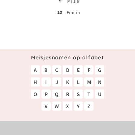
9
Millie
10
Emilia
Meisjesnamen op alfabet
A
B
C
D
E
F
G
H
I
J
K
L
M
N
O
P
Q
R
S
T
U
V
W
X
Y
Z