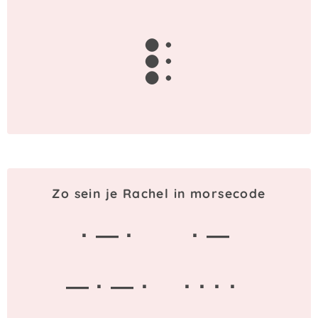
l
Zo sein je Rachel in morsecode
· — ·
· —
— · — ·
· · · ·