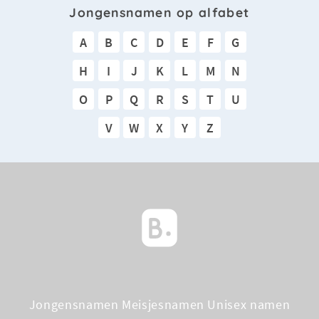
Jongensnamen op alfabet
A
B
C
D
E
F
G
H
I
J
K
L
M
N
O
P
Q
R
S
T
U
V
W
X
Y
Z
Jongensnamen
Meisjesnamen
Unisex namen