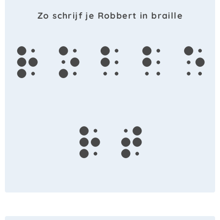
Zo schrijf je Robbert in braille
r
o
b
b
e
r
t