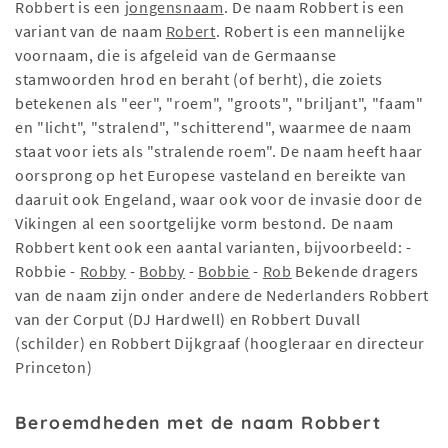
Robbert is een
jongensnaam
. De naam Robbert is een
variant van de naam
Robert
. Robert is een mannelijke
voornaam, die is afgeleid van de Germaanse
stamwoorden hrod en beraht (of berht), die zoiets
betekenen als "eer", "roem", "groots", "briljant", "faam"
en "licht", "stralend", "schitterend", waarmee de naam
staat voor iets als "stralende roem". De naam heeft haar
oorsprong op het Europese vasteland en bereikte van
daaruit ook Engeland, waar ook voor de invasie door de
Vikingen al een soortgelijke vorm bestond. De naam
Robbert kent ook een aantal varianten, bijvoorbeeld: -
Robbie -
Robby
-
Bobby
-
Bobbie
-
Rob
Bekende dragers
van de naam zijn onder andere de Nederlanders Robbert
van der Corput (DJ Hardwell) en Robbert Duvall
(schilder) en Robbert Dijkgraaf (hoogleraar en directeur
Princeton)
Beroemdheden met de naam Robbert