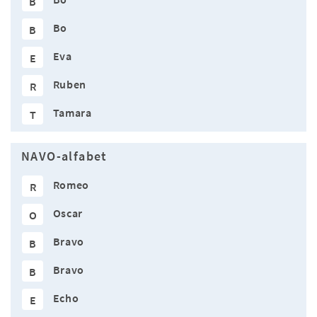
B
Bo
B
Eva
E
Ruben
R
Tamara
T
NAVO-alfabet
Romeo
R
Oscar
O
Bravo
B
Bravo
B
Echo
E