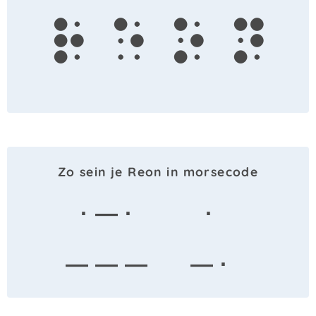
r
e
o
n
Zo sein je Reon in morsecode
· — ·
·
— — —
— ·