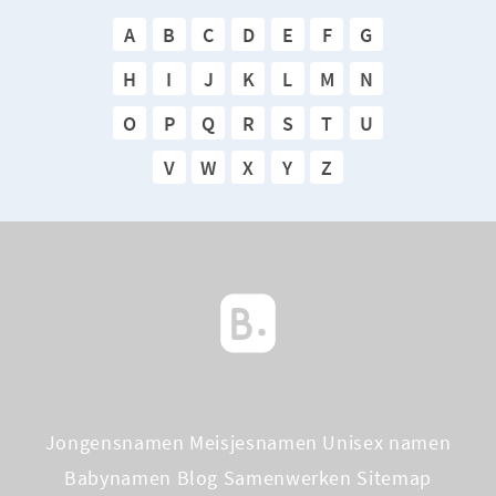
A
B
C
D
E
F
G
H
I
J
K
L
M
N
O
P
Q
R
S
T
U
V
W
X
Y
Z
Jongensnamen
Meisjesnamen
Unisex namen
Babynamen Blog
Samenwerken
Sitemap