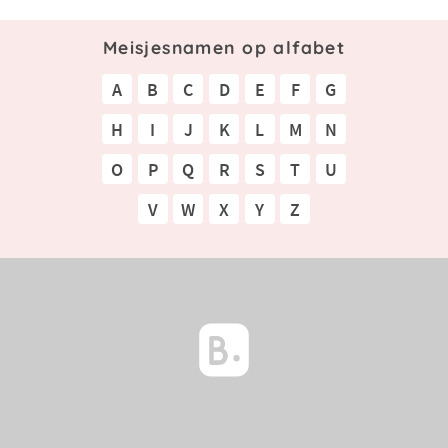
Meisjesnamen op alfabet
A
B
C
D
E
F
G
H
I
J
K
L
M
N
O
P
Q
R
S
T
U
V
W
X
Y
Z