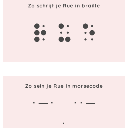
Zo schrijf je Rue in braille
r
u
e
Zo sein je Rue in morsecode
· — ·
· · —
·