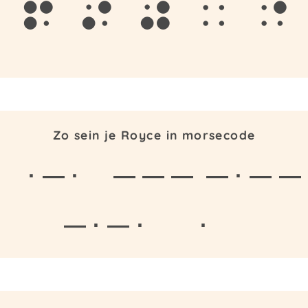
r
o
y
c
e
Zo sein je Royce in morsecode
· — ·
— — —
— · — —
— · — ·
·