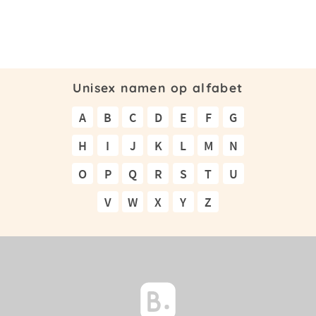
Unisex namen op alfabet
A
B
C
D
E
F
G
H
I
J
K
L
M
N
O
P
Q
R
S
T
U
V
W
X
Y
Z