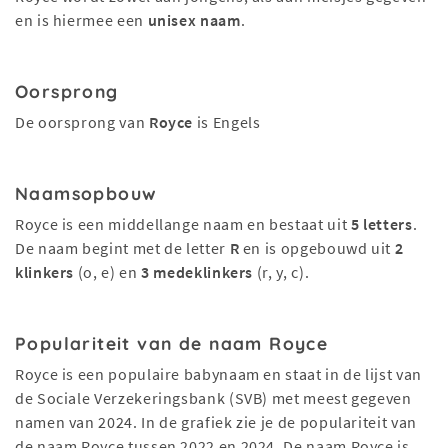
en is hiermee een
unisex naam
.
Oorsprong
De oorsprong van
Royce
is Engels
Naamsopbouw
Royce is een middellange naam en bestaat uit
5 letters
.
De naam begint met de letter
R
en is opgebouwd uit
2
klinkers
(o, e) en
3 medeklinkers
(r, y, c).
Populariteit van de naam Royce
Royce is een populaire babynaam en staat in de lijst van
de Sociale Verzekeringsbank (SVB) met meest gegeven
namen van 2024. In de grafiek zie je de populariteit van
de naam Royce tussen 2022 en 2024. De naam Royce is