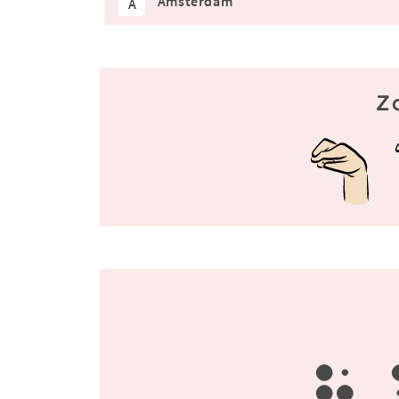
Amsterdam
A
Z