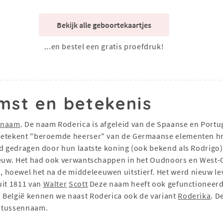
Bekijk alle geboortekaartjes
...en bestel een gratis proefdruk!
mst en betekenis
snaam
. De naam Roderica is afgeleid van de Spaanse en Por
 betekent "beroemde heerser" van de Germaanse elementen hro
d gedragen door hun laatste koning (ook bekend als Rodrigo), d
 eeuw. Het had ook verwantschappen in het Oudnoors en West
hoewel het na de middeleeuwen uitstierf. Het werd nieuw le
uit 1811 van
Walter
Scott
Deze naam heeft ook gefunctioneerd 
 België kennen we naast Roderica ook de variant
Roderika
. D
s tussennaam.