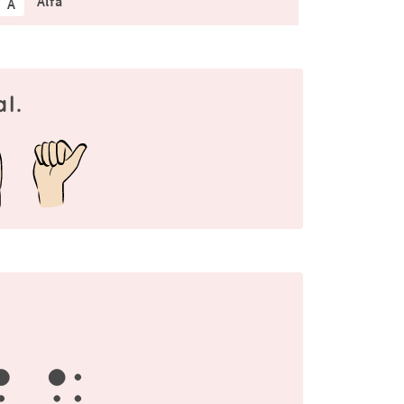
Alfa
A
l.