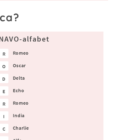
ica?
NAVO-alfabet
Romeo
R
Oscar
O
Delta
D
Echo
E
Romeo
R
India
I
Charlie
C