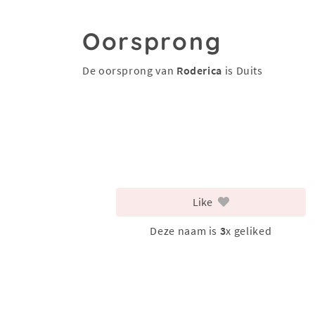
Oorsprong
De oorsprong van
Roderica
is Duits
Like
Deze naam is
3
x geliked