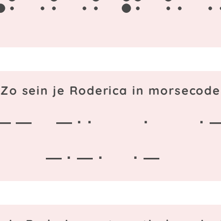
o
d
e
r
i
Zo sein je Roderica in morsecode
— —
— · ·
·
· 
— · — ·
· —