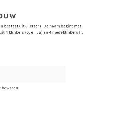
ouw
en bestaat uit
8 letters
. De naam begint met
uit
4 klinkers
(o, e, i, a) en
4 medeklinkers
(r,
e bewaren