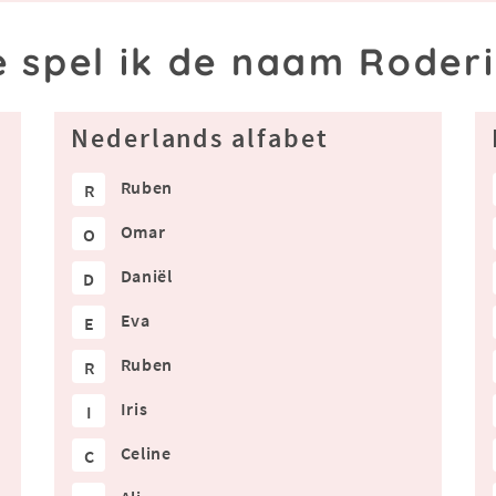
 spel ik de naam Roder
Nederlands alfabet
Ruben
R
Omar
O
Daniël
D
Eva
E
Ruben
R
Iris
I
Celine
C