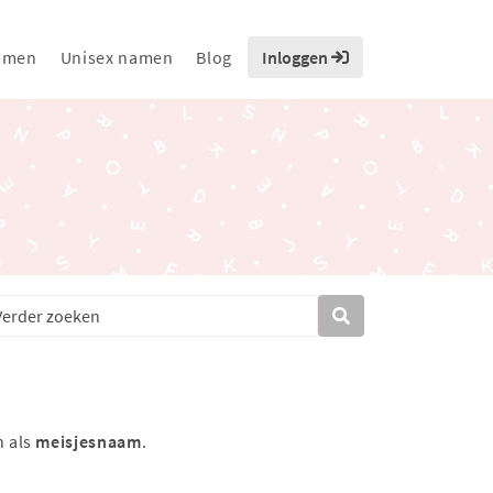
amen
Unisex namen
Blog
Inloggen
n als
meisjesnaam
.