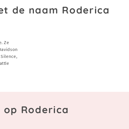
t de naam Roderica
e. Ze
 Davidson
 Silence,
attle
n op Roderica