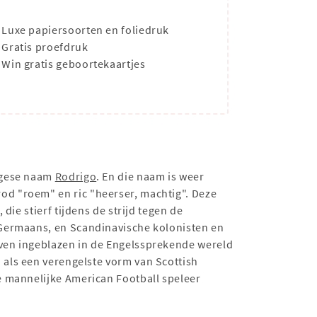
Luxe papiersoorten en foliedruk
Gratis proefdruk
Win gratis geboortekaartjes
tugese naam
Rodrigo
. En die naam is weer
d "roem" en ric "heerser, machtig". Deze
ie stierf tijdens de strijd tegen de
-Germaans, en Scandinavische kolonisten en
ven ingeblazen in de Engelssprekende wereld
als een verengelste vorm van Scottish
e mannelijke American Football speleer