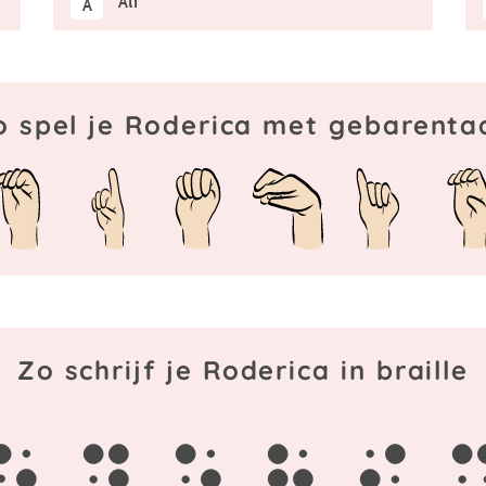
Ali
A
o spel je Roderica met gebarentaa
Zo schrijf je Roderica in braille