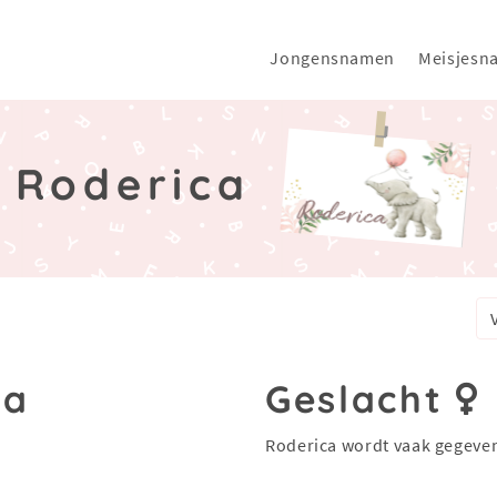
Jongensnamen
Meisjesn
Roderica
ca
Geslacht
Roderica wordt vaak gegeve