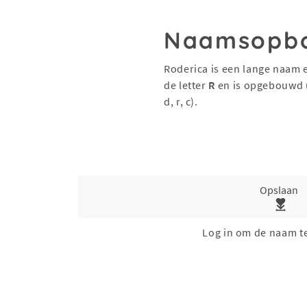
Naamsopb
Roderica is een lange naam 
de letter
R
en is opgebouwd 
d, r, c).
Opslaan
Log in om de naam t