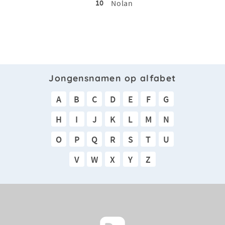
10
Nolan
Jongensnamen op alfabet
A
B
C
D
E
F
G
H
I
J
K
L
M
N
O
P
Q
R
S
T
U
V
W
X
Y
Z