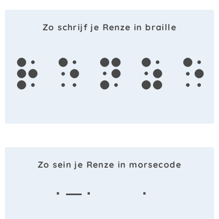
Zo schrijf je Renze in braille
r
e
n
z
e
Zo sein je Renze in morsecode
· — ·
·