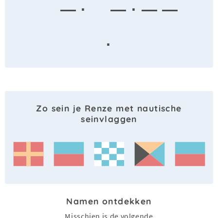
— ·
— · — —
·
Zo sein je Renze met nautische
seinvlaggen
Namen ontdekken
Misschien is de volgende