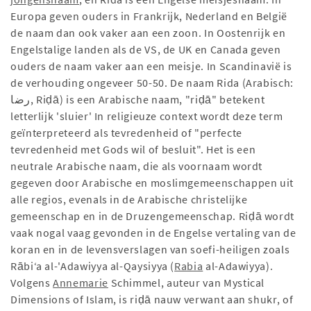
Europa geven ouders in Frankrijk, Nederland en België
de naam dan ook vaker aan een zoon. In Oostenrijk en
Engelstalige landen als de VS, de UK en Canada geven
ouders de naam vaker aan een meisje. In Scandinavië is
de verhouding ongeveer 50-50. De naam Rida (Arabisch:
رضا, Riḍā) is een Arabische naam, "riḍā" betekent
letterlijk 'sluier' In religieuze context wordt deze term
geïnterpreteerd als tevredenheid of "perfecte
tevredenheid met Gods wil of besluit". Het is een
neutrale Arabische naam, die als voornaam wordt
gegeven door Arabische en moslimgemeenschappen uit
alle regios, evenals in de Arabische christelijke
gemeenschap en in de Druzengemeenschap. Riḍā wordt
vaak nogal vaag gevonden in de Engelse vertaling van de
koran en in de levensverslagen van soefi-heiligen zoals
Rābiʻa al-'Adawiyya al-Qaysiyya (
Rabia
al-Adawiyya).
Volgens
Annemarie
Schimmel, auteur van Mystical
Dimensions of Islam, is riḍā nauw verwant aan shukr, of