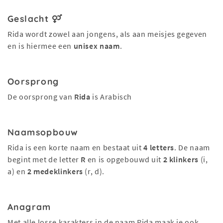
Geslacht
Rida wordt zowel aan jongens, als aan meisjes gegeven
en is hiermee een
unisex naam
.
Oorsprong
De oorsprong van
Rida
is Arabisch
Naamsopbouw
Rida is een korte naam en bestaat uit
4 letters
. De naam
begint met de letter
R
en is opgebouwd uit
2 klinkers
(i,
a) en
2 medeklinkers
(r, d).
Anagram
Met alle losse karakters in de naam Rida maak je ook