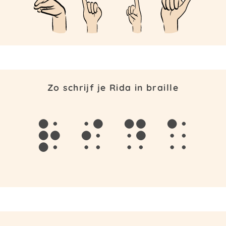
Zo schrijf je Rida in braille
r
i
d
a