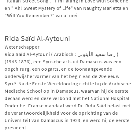
"Italian Street Song", "I'm Falling in Love with Someone"
en " Ah! Sweet Mystery of Life" van Naughty Marietta en
"Will You Remember?" vanaf mei.
Rida Saïd Al-Aytouni
Wetenschapper
Rida Saïd Al-Aytouni ( Arabisch : رضا سعيد الأيتوني )
(1876-1945), een Syrische arts uit Damascus was een
oogchirurg, een oogarts, en de toonaangevende
onderwijshervormer van het begin van de 20e eeuw
Syrië. Na de Eerste Wereldoorlog richtte hij de Arabische
Medische School op in Damascus, waarvan hij de eerste
decaan werd en deze verbond met het National Hospital.
Onder het Franse mandaat werd Dr. Rida Saïd belast met
de verantwoordelijkheid voor de oprichting van de
Universiteit van Damascus in 1923, en werd hij de eerste
president.