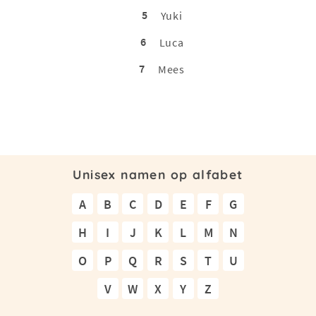
5
Yuki
6
Luca
7
Mees
Unisex namen op alfabet
A
B
C
D
E
F
G
H
I
J
K
L
M
N
O
P
Q
R
S
T
U
V
W
X
Y
Z