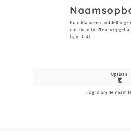
Naamsopb
Romilda is een middellange 
met de letter
R
en is opgebo
(r, m, l, d).
Opslaan
Log in om de naam t