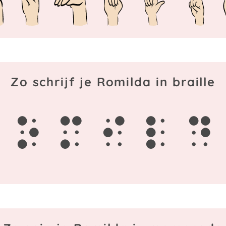
Zo schrijf je Romilda in braille
o
m
i
l
d