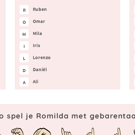
Ruben
R
Omar
O
Mila
M
Iris
I
Lorenzo
L
Daniël
D
Ali
A
o spel je Romilda met gebarentaa