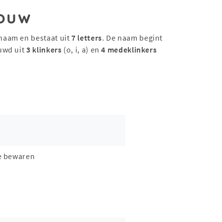
ouw
naam en bestaat uit
7 letters
. De naam begint
uwd uit
3 klinkers
(o, i, a) en
4 medeklinkers
e bewaren