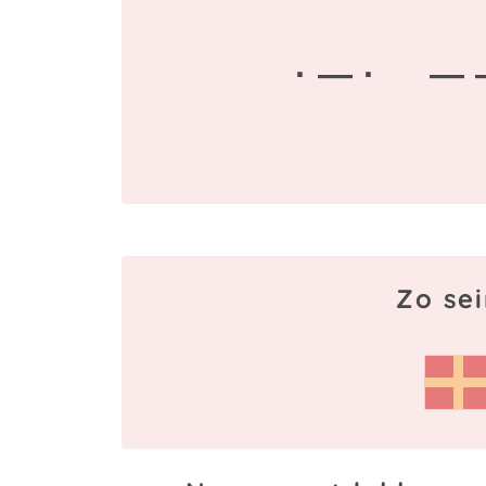
· — ·
— 
Zo se