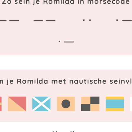
Zo sein je Romilda in morsecode
— —
— —
· ·
· —
· —
in je Romilda met nautische seinv