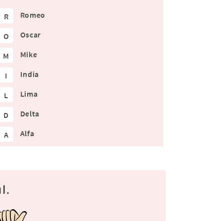
Romeo
R
Oscar
O
Mike
M
India
I
Lima
L
Delta
D
Alfa
A
l.