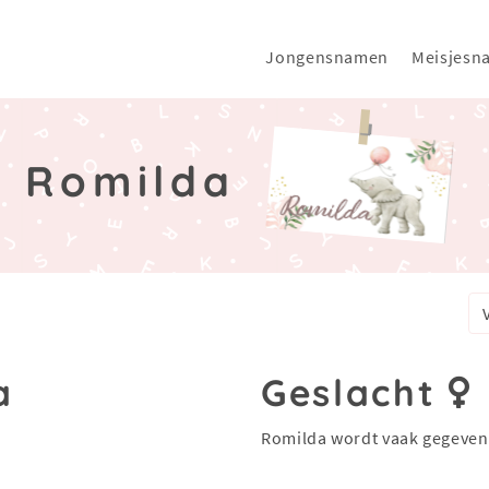
Jongensnamen
Meisjesn
Romilda
a
Geslacht
Romilda wordt vaak gegeven