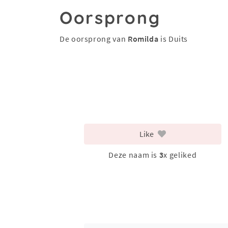
Oorsprong
De oorsprong van
Romilda
is Duits
Like
Deze naam is
3
x geliked