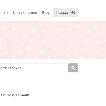
amen
Unisex namen
Blog
Inloggen
 als
meisjesnaam
.