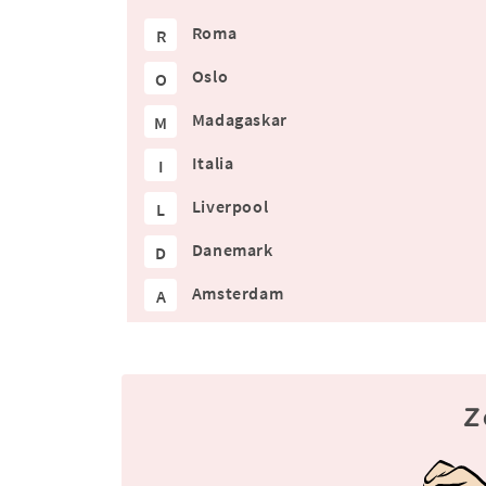
Roma
R
Oslo
O
Madagaskar
M
Italia
I
Liverpool
L
Danemark
D
Amsterdam
A
Z