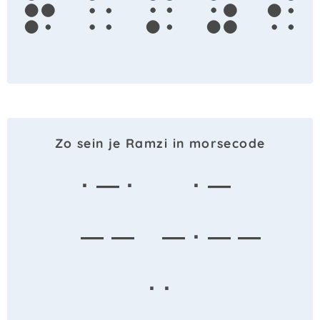
r
a
m
z
i
Zo sein je Ramzi in morsecode
· — ·
· —
— —
— · — —
· ·