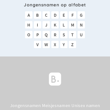
Jongensnamen op alfabet
A
B
C
D
E
F
G
H
I
J
K
L
M
N
O
P
Q
R
S
T
U
V
W
X
Y
Z
Jongensnamen
Meisjesnamen
Unisex namen