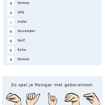
Romeo
R
Alfa
A
India
I
November
N
Golf
G
Echo
E
Romeo
R
Zo spel je Rainger met gebarentaal.