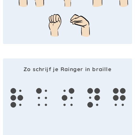
Zo schrijf je Rainger in braille
r
a
i
n
g