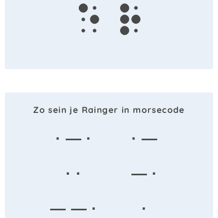
e
r
Zo sein je Rainger in morsecode
· — ·
· —
· ·
— ·
— — ·
·