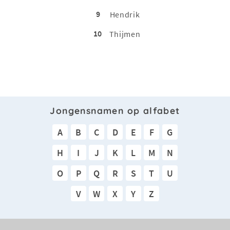
9
Hendrik
10
Thijmen
Jongensnamen op alfabet
A
B
C
D
E
F
G
H
I
J
K
L
M
N
O
P
Q
R
S
T
U
V
W
X
Y
Z