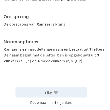
Oorsprong
De oorsprong van
Rainger
is Frans
Naamsopbouw
Rainger is een middellange naam en bestaat uit
7 letters
.
De naam begint met de letter
R
en is opgebouwd uit
3
klinkers
(a, i, e) en
4 medeklinkers
(r, n, g, r).
Like
Deze naam is
3
x geliked