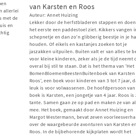
amen
van Karsten en Roos
 allerlei
Auteur: Annet Huizing
is met de
Lekker door de herfstbladeren stappen en doen
uis en
het eerste een paddestoel ziet. Kikkers vangen i
chtig
schepnetje en dan zo'n glibberig beestje in je h
houden. Of eikels en kastanjes zoeken tot je
jaszakken uitpuilen. Buiten valt er van alles te 
voor kleine kinderen, zeker als je de tijd neemt
overal bij stil te staan. Dat is het thema van 'Het
BomenBloemenBeestenBuitenboek van Karsten
Roos', een boek voor kinderen van 3 tot 7 jaar, 
leuk is voor volwassenen. De hoofdpersoon van
boek is Karsten, een jongetje van 4 jaar. Roos is 
tante. Samen gaan ze op pad en maken ze van al
mee. Het boek, gemaakt door Annet Huizing en
Margot Westermann, bevat zeven voorleesverha
over de waargebeurde avonturen van Karsten e
Roos. In de bijbehorende kijkplaten wordt het