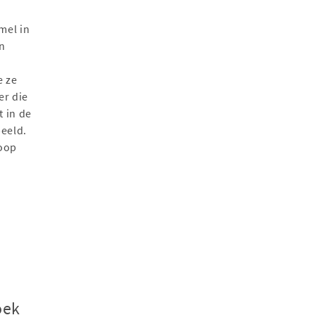
mel in
n
e ze
er die
 in de
peeld.
coop
oek