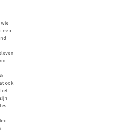
 wie
n een
and
beleven
 om
 &
dat ook
 het
zijn
les
len
n