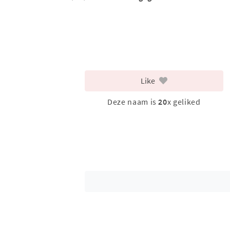
Like
Deze naam is
20
x geliked