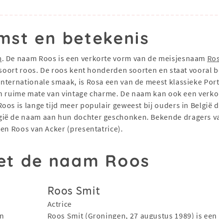
mst en betekenis
m
. De naam Roos is een verkorte vorm van de meisjesnaam
Ro
emsoort roos. De roos kent honderden soorten en staat vooral 
internationale smaak, is Rosa een van de meest klassieke Por
 een ruime mate van vintage charme. De naam kan ook een verk
oos is lange tijd meer populair geweest bij ouders in België 
gië de naam aan hun dochter geschonken. Bekende dragers v
 en Roos van Acker (presentatrice).
t de naam Roos
Roos Smit
Actrice
en
Roos Smit (Groningen, 27 augustus 1989) is een