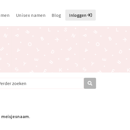
amen
Unisex namen
Blog
Inloggen
s
meisjesnaam
.