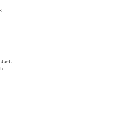
k
 doet.
ch