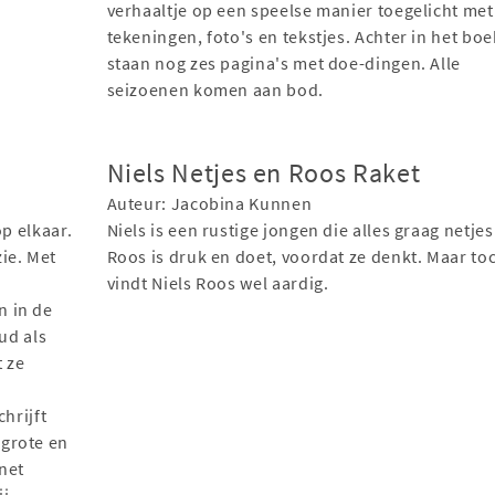
verhaaltje op een speelse manier toegelicht met
tekeningen, foto's en tekstjes. Achter in het boe
staan nog zes pagina's met doe-dingen. Alle
seizoenen komen aan bod.
Niels Netjes en Roos Raket
Auteur: Jacobina Kunnen
op elkaar.
Niels is een rustige jongen die alles graag netjes
ie. Met
Roos is druk en doet, voordat ze denkt. Maar to
vindt Niels Roos wel aardig.
n in de
ud als
t ze
hrijft
grote en
net
j.