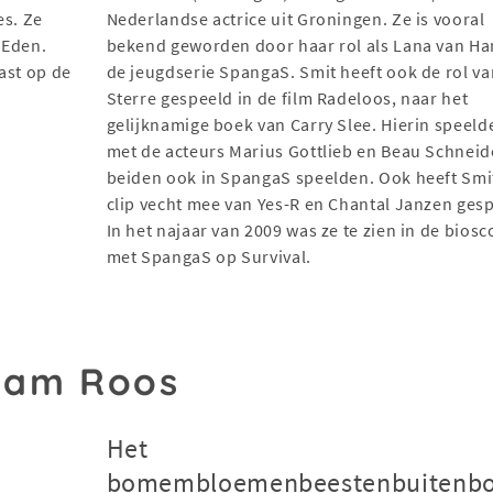
es. Ze
Nederlandse actrice uit Groningen. Ze is vooral
 Eden.
bekend geworden door haar rol als Lana van Ha
ast op de
de jeugdserie SpangaS. Smit heeft ook de rol va
Sterre gespeeld in de film Radeloos, naar het
gelijknamige boek van Carry Slee. Hierin speeld
met de acteurs Marius Gottlieb en Beau Schneid
beiden ook in SpangaS speelden. Ook heeft Smit
clip vecht mee van Yes-R en Chantal Janzen ges
In het najaar van 2009 was ze te zien in de bios
met SpangaS op Survival.
aam Roos
Het
bomembloemenbeestenbuitenb