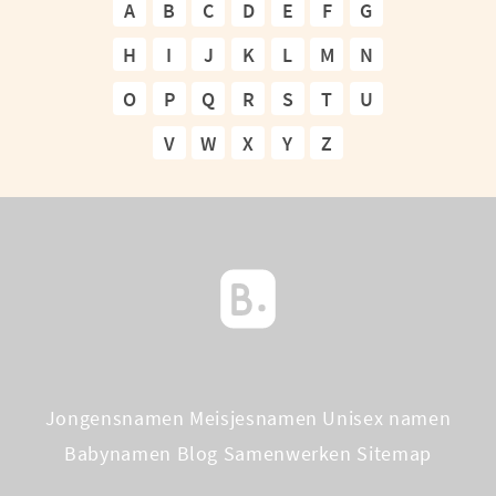
A
B
C
D
E
F
G
H
I
J
K
L
M
N
O
P
Q
R
S
T
U
V
W
X
Y
Z
Jongensnamen
Meisjesnamen
Unisex namen
Babynamen Blog
Samenwerken
Sitemap