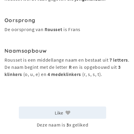
Oorsprong
De oorsprong van
Rousset
is Frans
Naamsopbouw
Rousset is een middellange naam en bestaat uit
7 letters
.
De naam begint met de letter
R
en is opgebouwd uit
3
klinkers
(o, u, e) en
4 medeklinkers
(r, s, s, t).
Like
Deze naam is
3
x geliked