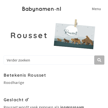
Menu
Rousset
Betekenis Rousset
Roodharige
Geslacht
Rousset wordt vaak gegeven als
jongensnaam
.