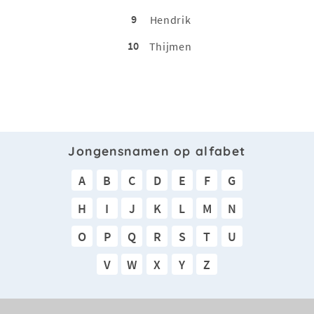
9
Hendrik
10
Thijmen
Jongensnamen op alfabet
A
B
C
D
E
F
G
H
I
J
K
L
M
N
O
P
Q
R
S
T
U
V
W
X
Y
Z