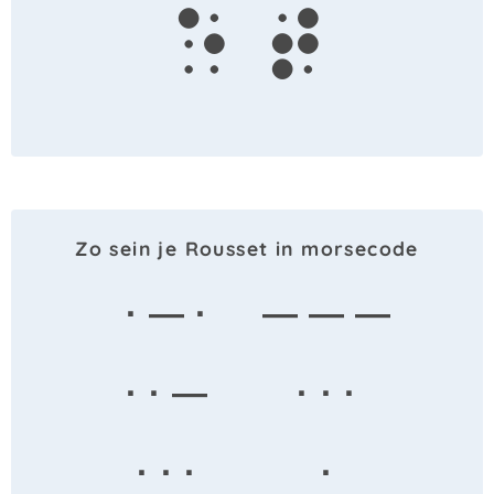
e
t
Zo sein je Rousset in morsecode
· — ·
— — —
· · —
· · ·
· · ·
·