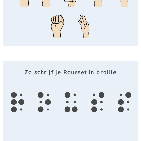
Zo schrijf je Rousset in braille
r
o
u
s
s