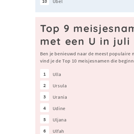
10
Ubel
Top 9 meisjesna
met een U in juli
Ben je benieuwd naar de meest populaire 
vind je de Top 10 meisjesnamen die beginne
1
Ulla
2
Ursula
3
Urania
4
Udine
5
Uljana
6
Ulfah