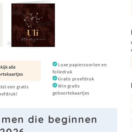
Luxe papiersoorten en
kijk alle
foliedruk
rtekaartjes
Gratis proefdruk
Win gratis
stel een gratis
geboortekaartjes
oefdruk!
amen die beginnen
 2026