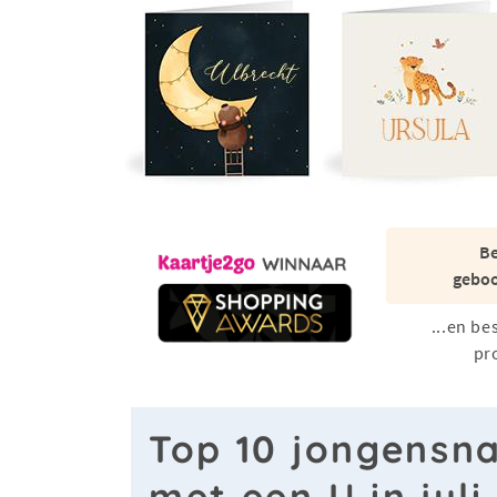
Be
geboo
...en be
pr
Top 10 jongensn
met een U in juli