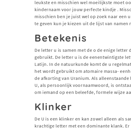
leukste en misschien wel moeilijkste moet oo
kindernaam voor jouw perfecte kindje . Mis
misschien ben je juist wel op zoek naar een
te geven kun je kiezen uit de lijst van namen 
Betekenis
De letter u is samen met de o de enige lette
gebruikt. De letter u is de eenentwintigste l
Latijn. In de natuurkunde komt de u regelmat
het wordt gebruikt om atomaire massa- eenhei
de afkorting van Uranium. Als alleenstaande l
U, als persoonlijk voornaamwoord, is ontstaa
om iemand op een beleefde, formele wijze aa
Klinker
De U is een klinker en kan zowel alleen als 
krachtige letter met een dominante klank. Er i