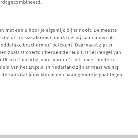
wordt gecombineerd.
n
en met een u hoor je eigenlijk bijna nooit. De meeste
sche of Turkse afkomst, denk hierbij aan namen als
oddelijke beschermer’ betekent. Daarnaast zijn er
en zoals Umberto (‘beroemde reus’), Uriel (‘engel van
 en Ulrich (‘machtig, voortvarend’). Iets meer modern
eleid van het Engels. In Nederland zijn er maar weinig
de kans dat jouw kindje een naamgenootje gaat tegen