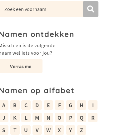
Namen ontdekken
Misschien is de volgende
naam wel iets voor jou?
Verras me
Namen op alfabet
A
B
C
D
E
F
G
H
I
J
K
L
M
N
O
P
Q
R
S
T
U
V
W
X
Y
Z