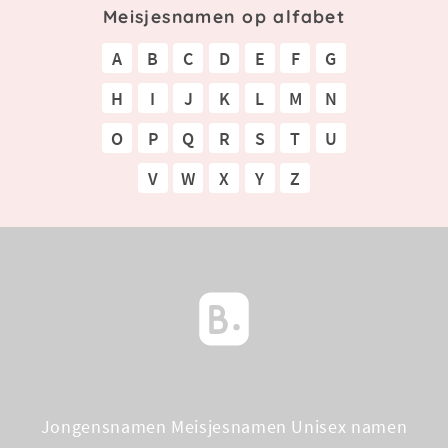
Meisjesnamen op alfabet
A
B
C
D
E
F
G
H
I
J
K
L
M
N
O
P
Q
R
S
T
U
V
W
X
Y
Z
Jongensnamen
Meisjesnamen
Unisex namen