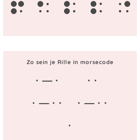
r
i
l
l
e
Zo sein je Rille in morsecode
· — ·
· ·
· — · ·
· — · ·
·