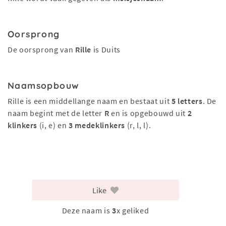
Oorsprong
De oorsprong van
Rille
is Duits
Naamsopbouw
Rille is een middellange naam en bestaat uit
5 letters
. De
naam begint met de letter
R
en is opgebouwd uit
2
klinkers
(i, e) en
3 medeklinkers
(r, l, l).
Like
Deze naam is
3
x geliked