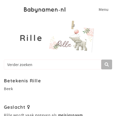
Menu
Rille
Betekenis Rille
Beek
Geslacht
Rille wordt vaak gegeven als
meisjesnaam
.