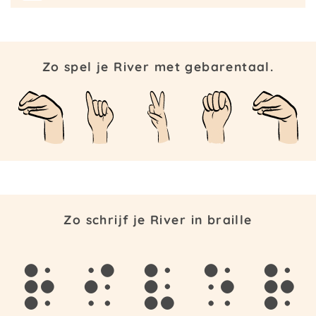
Zo spel je River met gebarentaal.
Zo schrijf je River in braille
r
i
v
e
r