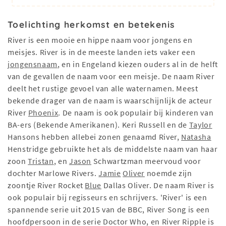
Toelichting herkomst en betekenis
River is een mooie en hippe naam voor jongens en
meisjes. River is in de meeste landen iets vaker een
jongensnaam
, en in Engeland kiezen ouders al in de helft
van de gevallen de naam voor een meisje. De naam River
deelt het rustige gevoel van alle waternamen. Meest
bekende drager van de naam is waarschijnlijk de acteur
River
Phoenix
. De naam is ook populair bij kinderen van
BA-ers (Bekende Amerikanen). Keri Russell en de
Taylor
Hansons hebben allebei zonen genaamd River,
Natasha
Henstridge gebruikte het als de middelste naam van haar
zoon
Tristan
, en
Jason
Schwartzman meervoud voor
dochter Marlowe Rivers.
Jamie
Oliver
noemde zijn
zoontje River Rocket
Blue
Dallas Oliver. De naam River is
ook populair bij regisseurs en schrijvers. 'River' is een
spannende serie uit 2015 van de BBC, River Song is een
hoofdpersoon in de serie Doctor Who, en River Ripple is