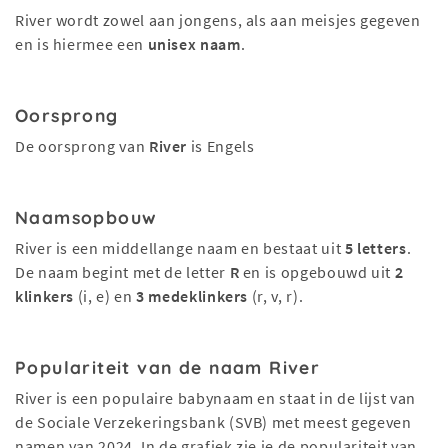
River wordt zowel aan jongens, als aan meisjes gegeven
en is hiermee een
unisex naam
.
Oorsprong
De oorsprong van
River
is Engels
Naamsopbouw
River is een middellange naam en bestaat uit
5 letters
.
De naam begint met de letter
R
en is opgebouwd uit
2
klinkers
(i, e) en
3 medeklinkers
(r, v, r).
Populariteit van de naam River
River is een populaire babynaam en staat in de lijst van
de Sociale Verzekeringsbank (SVB) met meest gegeven
namen van 2024. In de grafiek zie je de populariteit van