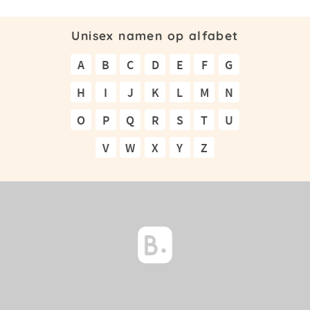
Unisex namen op alfabet
A
B
C
D
E
F
G
H
I
J
K
L
M
N
O
P
Q
R
S
T
U
V
W
X
Y
Z