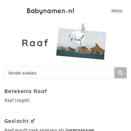
Menu
Raaf
Betekenis Raaf
Raaf (vogel)
Geslacht
Raaf wordt vaak gegeven als
jongensnaam
.