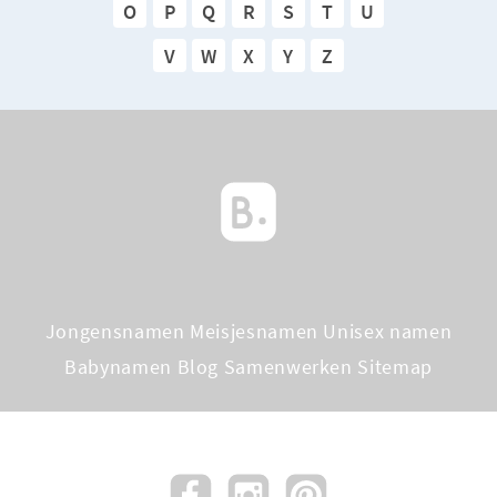
O
P
Q
R
S
T
U
V
W
X
Y
Z
Jongensnamen
Meisjesnamen
Unisex namen
Babynamen Blog
Samenwerken
Sitemap