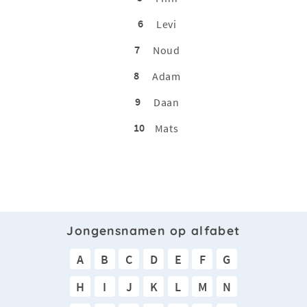
6
Levi
7
Noud
8
Adam
9
Daan
10
Mats
Jongensnamen op alfabet
A
B
C
D
E
F
G
H
I
J
K
L
M
N