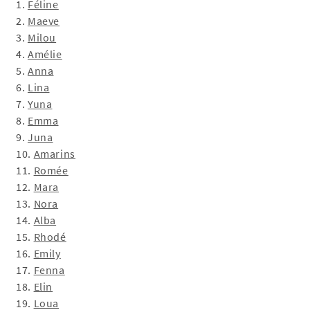
1.
Féline
2.
Maeve
3.
Milou
4.
Amélie
5.
Anna
6.
Lina
7.
Yuna
8.
Emma
9.
Juna
10.
Amarins
11.
Romée
12.
Mara
13.
Nora
14.
Alba
15.
Rhodé
16.
Emily
17.
Fenna
18.
Elin
19.
Loua