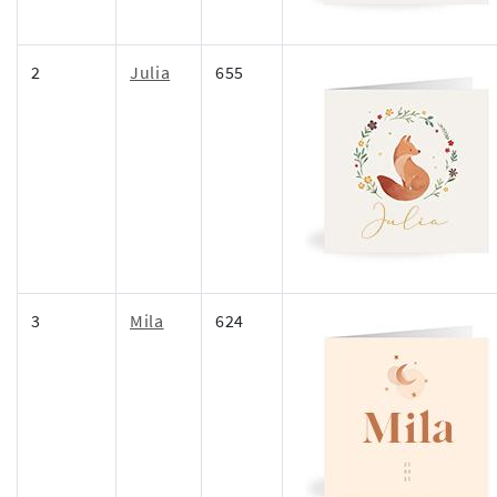
2
Julia
655
3
Mila
624