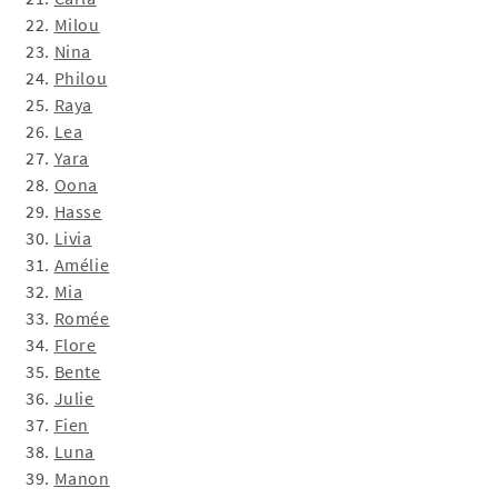
22.
Milou
23.
Nina
24.
Philou
25.
Raya
26.
Lea
27.
Yara
28.
Oona
29.
Hasse
30.
Livia
31.
Amélie
32.
Mia
33.
Romée
34.
Flore
35.
Bente
36.
Julie
37.
Fien
38.
Luna
39.
Manon