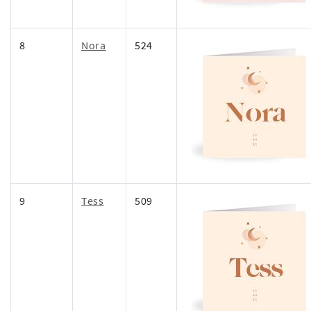
8
Nora
524
9
Tess
509