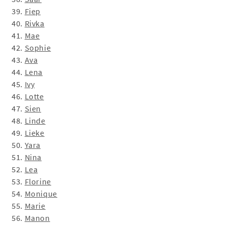
39.
Fiep
40.
Rivka
41.
Mae
42.
Sophie
43.
Ava
44.
Lena
45.
Ivy
46.
Lotte
47.
Sien
48.
Linde
49.
Lieke
50.
Yara
51.
Nina
52.
Lea
53.
Florine
54.
Monique
55.
Marie
56.
Manon