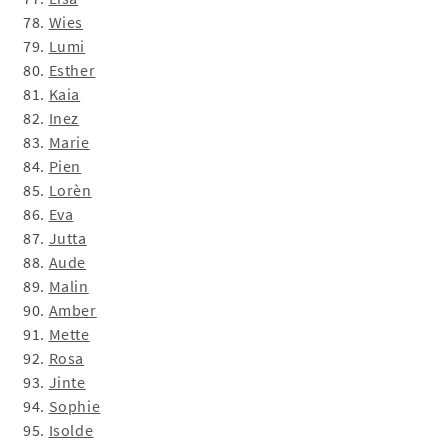
78.
Wies
79.
Lumi
80.
Esther
81.
Kaia
82.
Inez
83.
Marie
84.
Pien
85.
Lorèn
86.
Eva
87.
Jutta
88.
Aude
89.
Malin
90.
Amber
91.
Mette
92.
Rosa
93.
Jinte
94.
Sophie
95.
Isolde