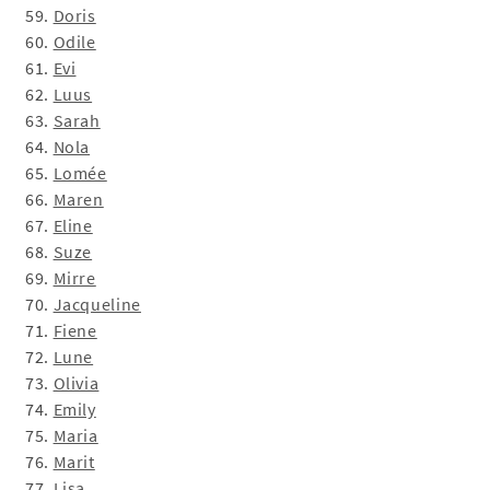
59.
Doris
60.
Odile
61.
Evi
62.
Luus
63.
Sarah
64.
Nola
65.
Lomée
66.
Maren
67.
Eline
68.
Suze
69.
Mirre
70.
Jacqueline
71.
Fiene
72.
Lune
73.
Olivia
74.
Emily
75.
Maria
76.
Marit
77.
Lisa