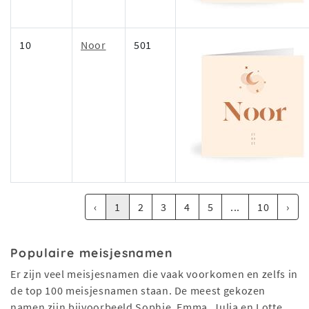
10
Noor
501
‹
1
2
3
4
5
...
10
›
Populaire meisjesnamen
Er zijn veel meisjesnamen die vaak voorkomen en zelfs in
de top 100 meisjesnamen staan. De meest gekozen
namen zijn bijvoorbeeld Sophie, Emma, Julia en Lotte.