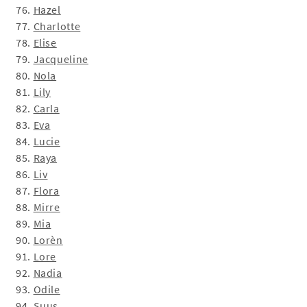
76.
Hazel
77.
Charlotte
78.
Elise
79.
Jacqueline
80.
Nola
81.
Lily
82.
Carla
83.
Eva
84.
Lucie
85.
Raya
86.
Liv
87.
Flora
88.
Mirre
89.
Mia
90.
Lorèn
91.
Lore
92.
Nadia
93.
Odile
94.
Suus