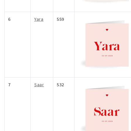
6
Yara
559
7
Saar
532