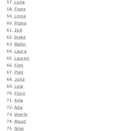
57.
Luna
58.
Fiene
59.
Linne
60.
Pippa
61.
Zoë
62.
Ineke
63.
Malin
64.
Laura
65.
Lauren
66.
Fien
67.
Pien
68.
Julia
69.
Lola
70.
Flore
71.
Ayla
72.
Ada
73.
Veerle
74.
Maud
75.
Nine