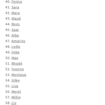
40.
Fenna
41.
Sara
42.
Mara
43.
Maud
44.
Roos
45.
Saar
46.
Alba
47.
Amarins
48.
Lotte
49.
Febe
50.
Mae
51.
Rhodé
52.
Yvonne
53.
Monique
54.
Silke
55.
Liva
56.
Merel
57.
Millie
58.
Liv