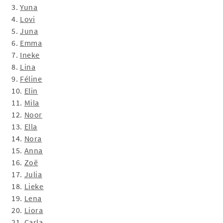
3.
Yuna
4.
Lovi
5.
Juna
6.
Emma
7.
Ineke
8.
Lina
9.
Féline
10.
Elin
11.
Mila
12.
Noor
13.
Ella
14.
Nora
15.
Anna
16.
Zoë
17.
Julia
18.
Lieke
19.
Lena
20.
Liora
21.
Carla