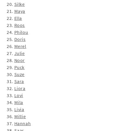
20.
Silke
21.
Maya
22.
Ella
23.
Roos
24.
Philou
25.
Doris
26.
Merel
27.
Julie
28.
Noor
29.
Puck
30.
Suze
31.
Sara
32.
Liora
33.
Lovi
34.
Mila
35.
Livia
36.
Millie
37.
Hannah
38.
Saar