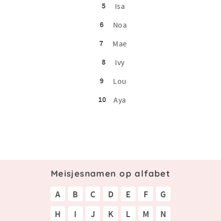
5
Isa
6
Noa
7
Mae
8
Ivy
9
Lou
10
Aya
Meisjesnamen op alfabet
A
B
C
D
E
F
G
H
I
J
K
L
M
N