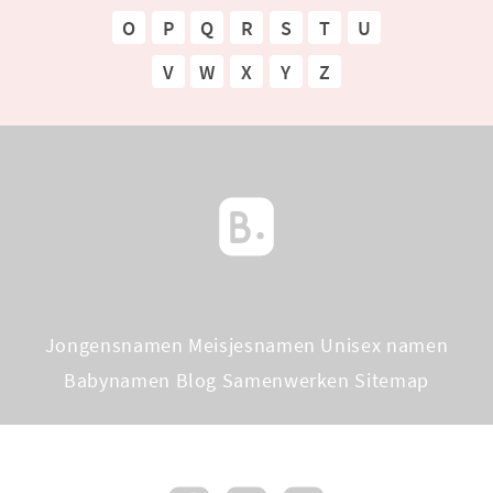
O
P
Q
R
S
T
U
V
W
X
Y
Z
Jongensnamen
Meisjesnamen
Unisex namen
Babynamen Blog
Samenwerken
Sitemap