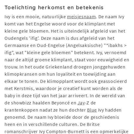
Toelichting herkomst en betekenis
Ivy is een mooie, natuurlijke
meisjesnaam
. De naam Ivy
komt van het Engelse woord voor de klimplant met
kleine gele bloemen. Het is uiteindelijk afgeleid van het
Oudengels 'ifig'. Deze naam is dus afgeleid van het
Germaanse en Oud-Engelse (Angelsaksische) "*ibakhs >
ifig", wat "kleine gele bloemen" betekent. Ivy, vernoemd
naar de altijd groene klimplant, staat voor eeuwigheid en
trouw. In het oude Griekenland droegen jonggehuwden
klimopkransen om hun loyaliteit en toewijding aan
elkaar te tonen. De klimopplant wordt ook geassocieerd
met Kerstmis, waardoor je creatief kunt worden als de
baby in deze tijd van het jaar arriveert. In de wereld van
de showbizz haalden Beyoncé en
Jay
-Z de
krantenkoppen nadat ze hun dochter
Blue
Ivy hadden
genoemd. De naam Ivy bloeide door de geschiedenis
heen en in verschillende culturen. De Britse
romanschrijver Ivy Compton-Burnett is een opmerkelijke