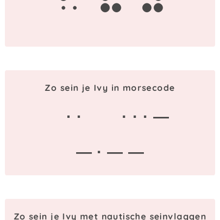
i
v
y
Zo sein je Ivy in morsecode
· ·
· · · —
— · — —
Zo sein je Ivy met nautische seinvlaggen