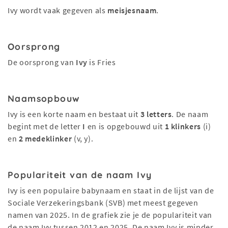
Ivy wordt vaak gegeven als
meisjesnaam
.
Oorsprong
De oorsprong van
Ivy
is Fries
Naamsopbouw
Ivy is een korte naam en bestaat uit
3 letters
. De naam
begint met de letter
I
en is opgebouwd uit
1 klinkers
(i)
en
2 medeklinker
(v, y).
Populariteit van de naam Ivy
Ivy is een populaire babynaam en staat in de lijst van de
Sociale Verzekeringsbank (SVB) met meest gegeven
namen van 2025. In de grafiek zie je de populariteit van
de naam Ivy tussen 2012 en 2025. De naam Ivy is minder