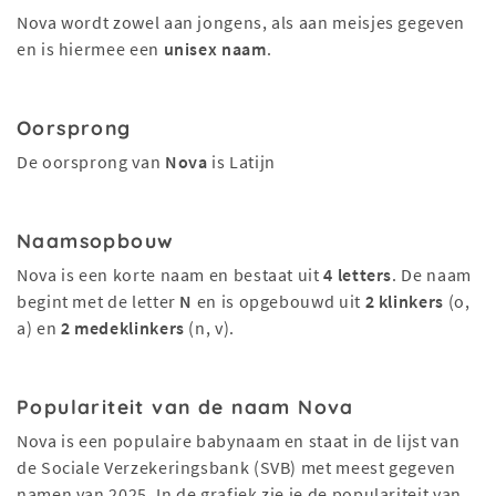
Nova wordt zowel aan jongens, als aan meisjes gegeven
en is hiermee een
unisex naam
.
Oorsprong
De oorsprong van
Nova
is Latijn
Naamsopbouw
Nova is een korte naam en bestaat uit
4 letters
. De naam
begint met de letter
N
en is opgebouwd uit
2 klinkers
(o,
a) en
2 medeklinkers
(n, v).
Populariteit van de naam Nova
Nova is een populaire babynaam en staat in de lijst van
de Sociale Verzekeringsbank (SVB) met meest gegeven
namen van 2025. In de grafiek zie je de populariteit van