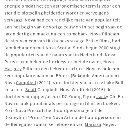
energie omdat het een astronomische term is voor een
ster die plotseling helderder wordt en vervolgens
vervaagt. Nova had een redelijke mate van populariteit
aan het begin van de vorige eeuw en in het begin van de
jaren dertig en maakt nu een comeback. Nova Pilbeam,
de ster van een van Hitchcocks vroege Britse films, had
familiebanden met Nova Scotia. Sinds begin 2000 stijgt
de populariteit van de naam snel in Nederland. Nova
Peris is een bekende hockeyster met de naam, Nova
Margery
Pilbeam een bekende actrice. Nova is ook een
zeer populaire naam bij BA-ers (Bekende Amerikanen).
Nova
Campbell
(2014) is de dochter van actrice Lake Bell
en acteur
Scott
Campbell, Nova Whitfield (2016) de
dochter van rapper/aceurr DC Young Fly en
Jacky
Oh. En
Nova is ook populair als personage in films en boeken.
Zo is Nova Prescott het hoofdpersonage uit de
Disneyfilm 'Proms" en Nova Artino de hoofdpersoon in
de Renegates roman serieboeken van
Marissa
Meyer.