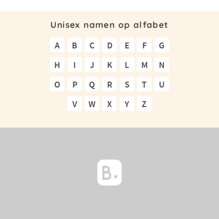
Unisex namen op alfabet
A
B
C
D
E
F
G
H
I
J
K
L
M
N
O
P
Q
R
S
T
U
V
W
X
Y
Z