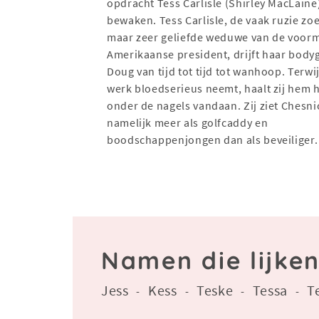
opdracht Tess Carlisle (Shirley MacLaine
bewaken. Tess Carlisle, de vaak ruzie z
maar zeer geliefde weduwe van de voorm
Amerikaanse president, drijft haar body
Doug van tijd tot tijd tot wanhoop. Terwijl
werk bloedserieus neemt, haalt zij hem 
onder de nagels vandaan. Zij ziet Chesni
namelijk meer als golfcaddy en
boodschappenjongen dan als beveiliger.
Namen die lijken
Jess
Kess
Teske
Tessa
T
-
-
-
-