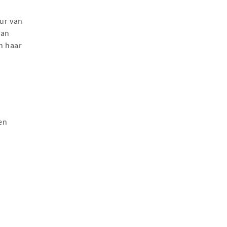
ur van
van
n haar
en
.