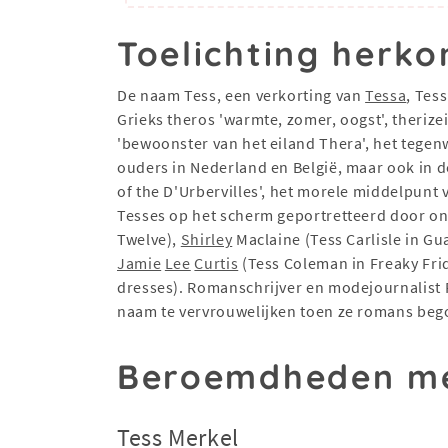
Toelichting herko
De naam Tess, een verkorting van
Tessa
, Tes
Grieks theros 'warmte, zomer, oogst', therizei
'bewoonster van het eiland Thera', het tegenw
ouders in Nederland en België, maar ook in de
of the D'Urbervilles', het morele middelpunt 
Tesses op het scherm geportretteerd door o
Twelve),
Shirley
Maclaine (Tess Carlisle in Gu
Jamie
Lee
Curtis
(Tess Coleman in Freaky Frid
dresses). Romanschrijver en modejournalist 
naam te vervrouwelijken toen ze romans begon
Beroemdheden me
Tess Merkel