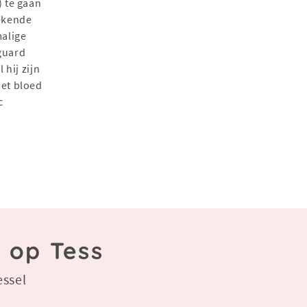
) te gaan
oekende
alige
guard
 hij zijn
het bloed
c
 op Tess
essel