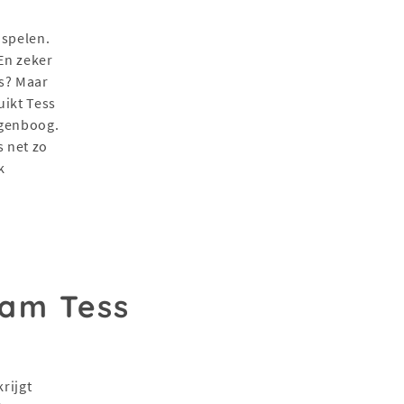
 spelen.
 En zeker
ns? Maar
uikt Tess
regenboog.
s net zo
k
aam Tess
rijgt