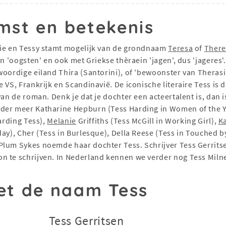
mst en betekenis
sie en Tessy stamt mogelijk van de grondnaam
Teresa
of
There
n 'oogsten' en ook met Griekse thèraein 'jagen', dus 'jageres'.
oordige eiland Thira (Santorini), of 'bewoonster van Therasia'
 VS, Frankrijk en Scandinavië. De iconische literaire Tess is 
van de roman. Denk je dat je dochter een acteertalent is, dan 
nder meer Katharine Hepburn (Tess Harding in Women of the Y
arding Tess),
Melanie
Griffiths (Tess McGill in Working Girl),
K
ay), Cher (Tess in Burlesque), Della Reese (Tess in Touched 
Plum Sykes noemde haar dochter Tess. Schrijver Tess Gerrits
 te schrijven. In Nederland kennen we verder nog Tess Milne 
t de naam Tess
Tess Gerritsen