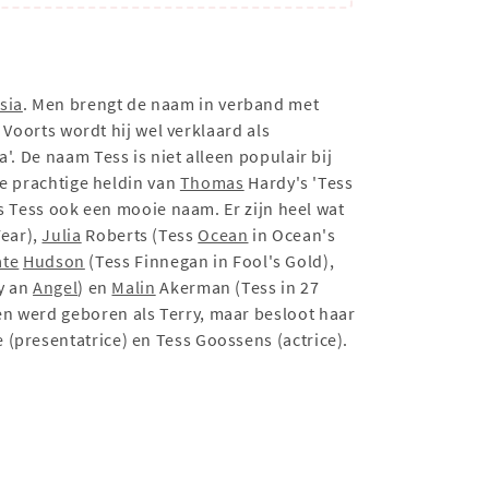
sia
. Men brengt de naam in verband met
 Voorts wordt hij wel verklaard als
. De naam Tess is niet alleen populair bij
de prachtige heldin van
Thomas
Hardy's 'Tess
is Tess ook een mooie naam. Er zijn heel wat
ear),
Julia
Roberts (Tess
Ocean
in Ocean's
ate
Hudson
(Tess Finnegan in Fool's Gold),
by an
Angel
) en
Malin
Akerman (Tess in 27
en werd geboren als Terry, maar besloot haar
(presentatrice) en Tess Goossens (actrice).