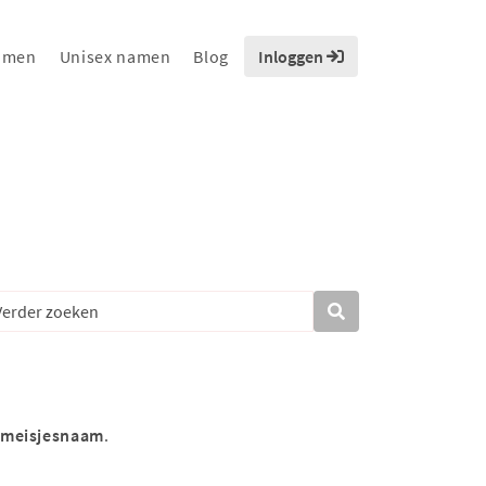
amen
Unisex namen
Blog
Inloggen
meisjesnaam
.