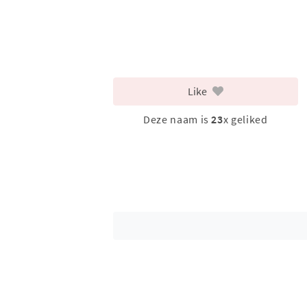
Like
Deze naam is
23
x geliked