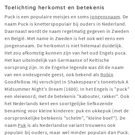
Toelichting herkomst en betekenis
Puck is een populaire meisjes en soms
jongensnaam
. De
naam Puck is knetterspopulair bij ouders in Nederland.
Daarnaast wordt de naam regelmatig gegeven in Zweden
en België. Met name in Zweden is het ook wel eens een
jongensnaam. De herkomst is niet helemaal duidelijk.
Het zou afkomstig kunnen zijn van het oud Engels puca.
Het kan uiteindelijk van Germaanse of Keltische
oorsprong zijn. In de Engelse legende was dit de naam
van een ondeugende geest, ook bekend als
Robin
Goodfellow. Hij verschijnt in Shakespeare's toneelstuk A
Midsummer Night's Dream (1600). In het Engels is "puck"
een vleiwoord, met de betekenis "kabouter, rakker". Ook
het Nederlands kent een soortgelijke liefkozende
benaming voor kleine kinderen: puk en ukkepuk (met de
oorspronkelijke betekenis "schelm", "kleine boef"). De
naam
Puk
is als Nederlandse variant trouwens ook
populair bij ouders, maar wel minder populair dan Puck.