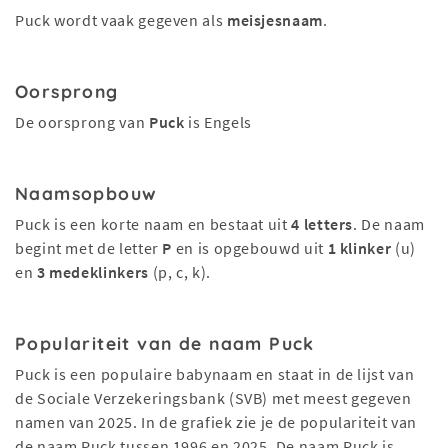
Puck wordt vaak gegeven als
meisjesnaam
.
Oorsprong
De oorsprong van
Puck
is Engels
Naamsopbouw
Puck is een korte naam en bestaat uit
4 letters
. De naam
begint met de letter
P
en is opgebouwd uit
1 klinker
(u)
en
3 medeklinkers
(p, c, k).
Populariteit van de naam Puck
Puck is een populaire babynaam en staat in de lijst van
de Sociale Verzekeringsbank (SVB) met meest gegeven
namen van 2025. In de grafiek zie je de populariteit van
de naam Puck tussen 1996 en 2025. De naam Puck is