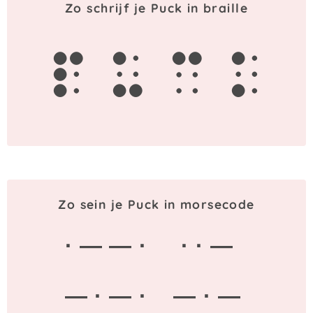
Zo schrijf je Puck in braille
p
u
c
k
Zo sein je Puck in morsecode
· — — ·
· · —
— · — ·
— · —