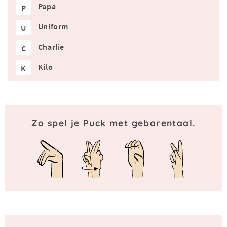
Papa
P
Uniform
U
Charlie
C
Kilo
K
Zo spel je Puck met gebarentaal.