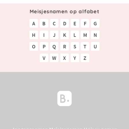
Meisjesnamen op alfabet
A
B
C
D
E
F
G
H
I
J
K
L
M
N
O
P
Q
R
S
T
U
V
W
X
Y
Z