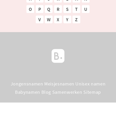
O
P
Q
R
S
T
U
V
W
X
Y
Z
Jongensnamen
Meisjesnamen
Unisex namen
Babynamen Blog
Samenwerken
Sitemap