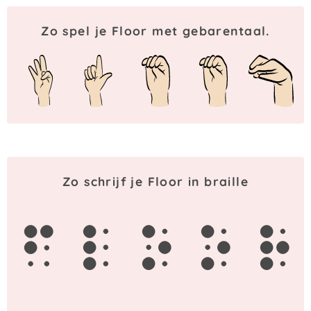
Zo spel je Floor met gebarentaal.
Zo schrijf je Floor in braille
f
l
o
o
r