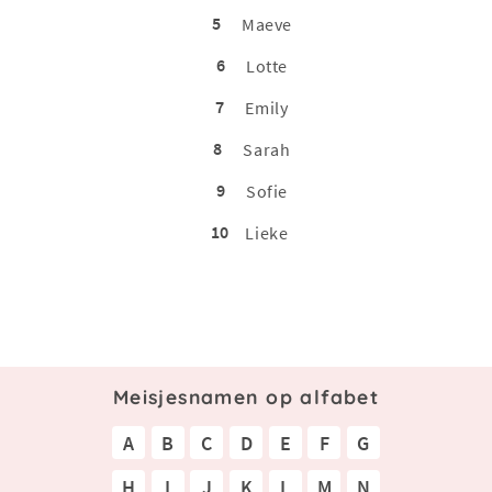
5
Maeve
6
Lotte
7
Emily
8
Sarah
9
Sofie
10
Lieke
Meisjesnamen op alfabet
A
B
C
D
E
F
G
H
I
J
K
L
M
N