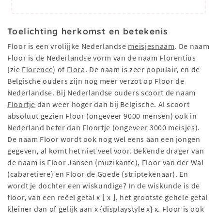
Toelichting herkomst en betekenis
Floor is een vrolijjke Nederlandse
meisjesnaam
. De naam
Floor is de Nederlandse vorm van de naam Florentius
(zie
Florence
) of
Flora
. De naam is zeer populair, en de
Belgische ouders zijn nog meer verzot op Floor de
Nederlandse. Bij Nederlandse ouders scoort de naam
Floortje
dan weer hoger dan bij Belgische. Al scoort
absoluut gezien Floor (ongeveer 9000 mensen) ook in
Nederland beter dan Floortje (ongeveer 3000 meisjes).
De naam Floor wordt ook nog wel eens aan een jongen
gegeven, al komt het niet veel voor. Bekende drager van
de naam is Floor Jansen (muzikante), Floor van der Wal
(cabaretiere) en Floor de Goede (striptekenaar). En
wordt je dochter een wiskundige? In de wiskunde is de
floor, van een reëel getal x ⌊ x ⌋, het grootste gehele getal
kleiner dan of gelijk aan x {displaystyle x} x. Floor is ook