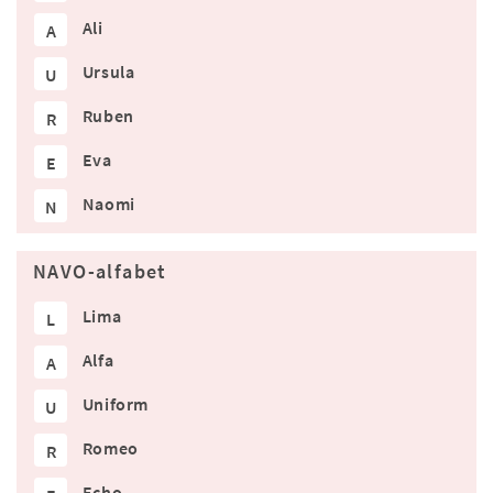
Ali
A
Ursula
U
Ruben
R
Eva
E
Naomi
N
NAVO-alfabet
Lima
L
Alfa
A
Uniform
U
Romeo
R
Echo