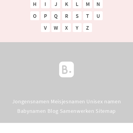
H
I
J
K
L
M
N
O
P
Q
R
S
T
U
V
W
X
Y
Z
Jongensnamen
Meisjesnamen
Unisex namen
Babynamen Blog
Samenwerken
Sitemap