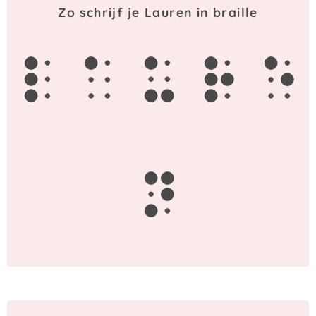
Zo schrijf je Lauren in braille
l
a
u
r
e
n