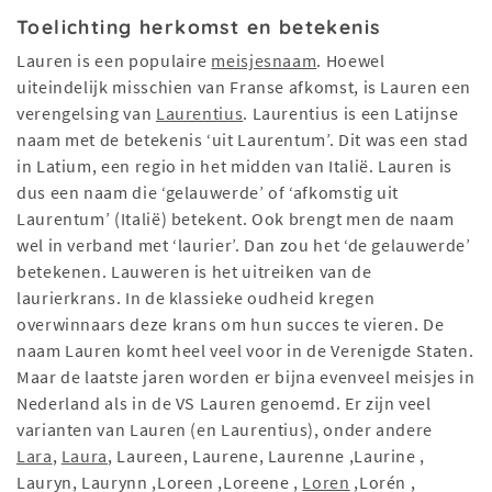
Toelichting herkomst en betekenis
Lauren is een populaire
meisjesnaam
. Hoewel
uiteindelijk misschien van Franse afkomst, is Lauren een
verengelsing van
Laurentius
. Laurentius is een Latijnse
naam met de betekenis ‘uit Laurentum’. Dit was een stad
in Latium, een regio in het midden van Italië. Lauren is
dus een naam die ‘gelauwerde’ of ‘afkomstig uit
Laurentum’ (Italië) betekent. Ook brengt men de naam
wel in verband met ‘laurier’. Dan zou het ‘de gelauwerde’
betekenen. Lauweren is het uitreiken van de
laurierkrans. In de klassieke oudheid kregen
overwinnaars deze krans om hun succes te vieren. De
naam Lauren komt heel veel voor in de Verenigde Staten.
Maar de laatste jaren worden er bijna evenveel meisjes in
Nederland als in de VS Lauren genoemd. Er zijn veel
varianten van Lauren (en Laurentius), onder andere
Lara
,
Laura
, Laureen, Laurene, Laurenne ,Laurine ,
Lauryn, Laurynn ,Loreen ,Loreene ,
Loren
,Lorén ,