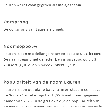
Lauren wordt vaak gegeven als
meisjesnaam
.
Oorsprong
De oorsprong van
Lauren
is Engels
Naamsopbouw
Lauren is een middellange naam en bestaat uit
6 letters
.
De naam begint met de letter
L
en is opgebouwd uit
3
klinkers
(a, u, e) en
3 medeklinkers
(l, r, n).
Populariteit van de naam Lauren
Lauren is een populaire babynaam en staat in de lijst van
de Sociale Verzekeringsbank (SVB) met meest gegeven
namen van 2025. In de grafiek zie je de populariteit van
de naam Lauren tussen 1996 en 2025. De naam Lauren is