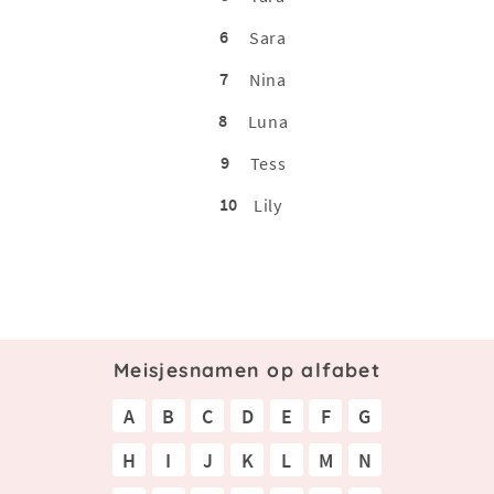
6
Sara
7
Nina
8
Luna
9
Tess
10
Lily
Meisjesnamen op alfabet
A
B
C
D
E
F
G
H
I
J
K
L
M
N