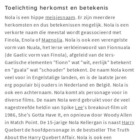
Toelichting herkomst en betekenis
Nola is een hippe
meisjesnaam
. Er zijn meerdere
herkomsten en dus betekenissen mogelijk. Nola is een
verkorte naam die meestal wordt geassocieerd met
Finola, Enola of
Magnolia
. Nola is ook een verengelste
vorm van Nuala, het Ierse verkleinwoord van Fionnuala
(de Gaelic vorm van Finola), afgeleid van de Iers-
Gaelische elementen "fionn" wat "wit, eerlijk" betekent
en "guala" wat "schouder" betekent. De naam Nola komt
veel voor in Engelstalige landen, en is de laatste jaren
erg populair bij ouders in Nederland en België. Nola is
ook een achternaam. Nola komt als personage voor in
diverse films. De naam Nola werd gebruikt voor de veel
nagestreefde heldin van Spike
Lee
's breakout-film uit
1986, She's Gotta Have It, en opnieuw door Woody Allen
in Match Point. De 15-jarige Nola Kellergan is naast
Harry
Quebert de hoofdpersonage in de bestseller The Truth
About the Harry Quebert Affair. Nola is ook een