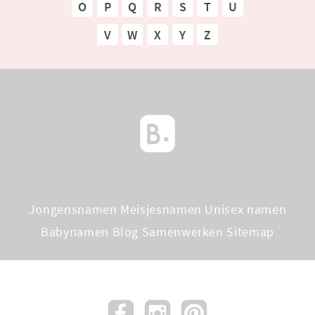
O
P
Q
R
S
T
U
V
W
X
Y
Z
Jongensnamen
Meisjesnamen
Unisex namen
Babynamen Blog
Samenwerken
Sitemap