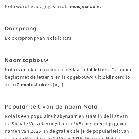
Nola wordt vaak gegeven als
meisjesnaam
.
Oorsprong
De oorsprong van
Nola
is Iers
Naamsopbouw
Nola is een korte naam en bestaat uit
4 letters
. De naam
begint met de letter
N
en is opgebouwd uit
2 klinkers
(o,
a) en
2 medeklinkers
(n, l).
Populariteit van de naam Nola
Nola is een populaire babynaam en staat in de lijst van
de Sociale Verzekeringsbank (SVB) met meest gegeven
namen van 2025. In de grafiek zie je de populariteit van
de naam Nola tussen 2013 en 2025. De naam Nola is