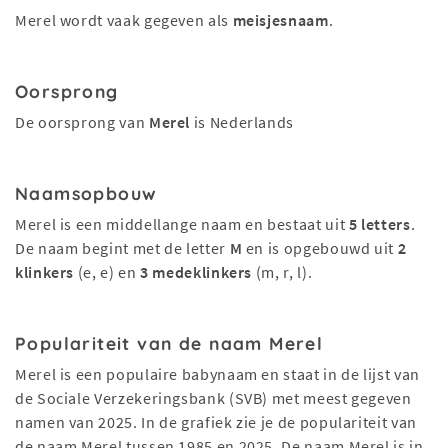
Merel wordt vaak gegeven als
meisjesnaam
.
Oorsprong
De oorsprong van
Merel
is Nederlands
Naamsopbouw
Merel is een middellange naam en bestaat uit
5 letters
.
De naam begint met de letter
M
en is opgebouwd uit
2
klinkers
(e, e) en
3 medeklinkers
(m, r, l).
Populariteit van de naam Merel
Merel is een populaire babynaam en staat in de lijst van
de Sociale Verzekeringsbank (SVB) met meest gegeven
namen van 2025. In de grafiek zie je de populariteit van
de naam Merel tussen 1985 en 2025. De naam Merel is in