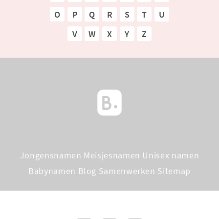
O
P
Q
R
S
T
U
V
W
X
Y
Z
Jongensnamen
Meisjesnamen
Unisex namen
Babynamen Blog
Samenwerken
Sitemap