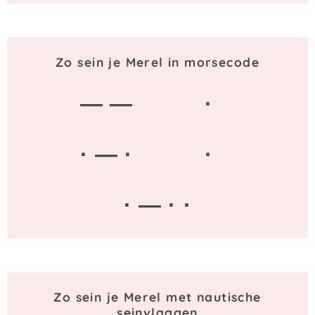
Zo sein je Merel in morsecode
— —
·
· — ·
·
· — · ·
Zo sein je Merel met nautische
seinvlaggen