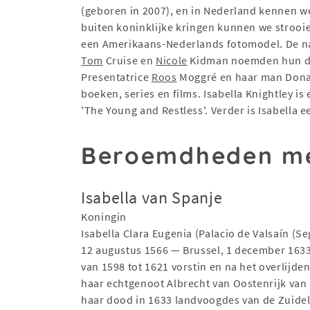
(geboren in 2007), en in Nederland kennen we
buiten koninklijke kringen kunnen we strooie
een Amerikaans-Nederlands fotomodel. De naam
Tom
Cruise en
Nicole
Kidman noemden hun do
Presentatrice
Roos
Moggré en haar man Donate
boeken, series en films. Isabella Knightley i
'The Young and Restless'. Verder is Isabella
Beroemdheden me
Isabella van Spanje
Koningin
Isabella Clara Eugenia (Palacio de Valsaín (Se
12 augustus 1566 — Brussel, 1 december 163
van 1598 tot 1621 vorstin en na het overlijde
haar echtgenoot Albrecht van Oostenrijk van 
haar dood in 1633 landvoogdes van de Zuidel