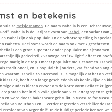
mst en betekenis
populaire
meisjesnamen
. De naam Isabella is een Hebreeuwse
God". Isabella is de Latijnse vorm van
Isabel
, een variant van
en Isabel zijn ook populair. En de Schotse spelling is speciaal
en Isabetta. Heel soms wordt de naam ook met Y geschreven: Ys
Isabella is een grote superster onder populaire meisjesnamen. 
arschijnlijk gedeeltelijk vanwege het 'Twilight'-effect en hoo
 regelmatig in de top 3 meest populaire meisjesnamen. Isabell
ls traditioneel, en is populair bij ouders, variërend van anglo
n waarom Isabella zo succesvol is, is mogelijk dat het op vee
k klassiek, heeft een lange geschiedenis als koninklijke en k
mmige ouders kiezen ervoor om de korte vorm Bella te krijgen
erop staan ​​het in zijn volle glorie van vier lettergrepen te g
n en werd door Shakespeare gebruikt in Measure for Measure.
bella van Bourbon I en II. Verder regeerden verschillende Isa
rd President van Argentinië. In de huidige periode kennen w