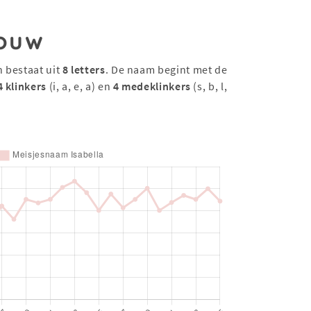
ouw
n bestaat uit
8 letters
. De naam begint met de
4 klinkers
(i, a, e, a) en
4 medeklinkers
(s, b, l,