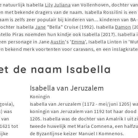
 natuurlijk Isabella
Lily
Juliana
van Vollenhoven, dochter van
n met bekende dragers van de naam. Isabella Rossilini is een 
 is zelfs zeer populair bij kinderen van... kinderen van BA-
chter Isabella
Jane
"Bella" Cruise (1992). Isabella
Damon
(2
llo Piras noemden hun kindje ook Isabella (2017). Isabella is
s een personage in Jane
Austin
's '
Emma
', Isabella Linton in 'W
 een bekend merk voortenten voor caravans, en een inslagkrat
t de naam Isabella
Isabella van Jeruzalem
Koningin
govia),
Isabella van Jeruzalem (1172 - mei/juni 1205) w
3) was
koningin van Jeruzalem van 1192 tot haar dood 
n van
1205. Isabella was de dochter van Amalrik I uit z
1621 tot
tweede huwelijk met Maria Comnena, een halfzu
ijke
de Byzantijnse keizer Manuel I Komnenos.