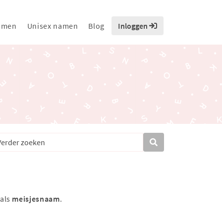
amen
Unisex namen
Blog
Inloggen
 als
meisjesnaam
.