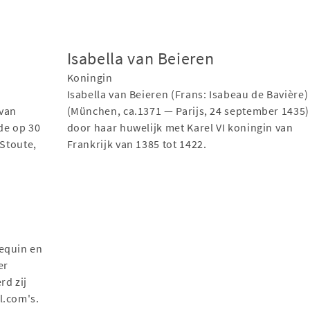
Isabella van Beieren
Koningin
Isabella van Beieren (Frans: Isabeau de Bavière)
 van
(München, ca.1371 — Parijs, 24 september 1435)
de op 30
door haar huwelijk met Karel VI koningin van
 Stoute,
Frankrijk van 1385 tot 1422.
nequin en
er
rd zij
l.com's.