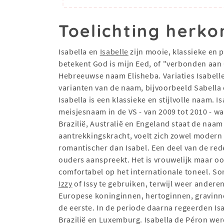
Toelichting herko
Isabella en
Isabelle
zijn mooie, klassieke en 
betekent God is mijn Eed, of "verbonden aan 
Hebreeuwse naam Elisheba. Variaties Isabelle 
varianten van de naam, bijvoorbeeld Sabella 
Isabella is een klassieke en stijlvolle naam. 
meisjesnaam in de VS - van 2009 tot 2010 - wa
Brazilië, Australië en Engeland staat de naam
aantrekkingskracht, voelt zich zowel modern a
romantischer dan Isabel. Een deel van de rede
ouders aanspreekt. Het is vrouwelijk maar oo
comfortabel op het internationale toneel. So
Izzy
of Issy te gebruiken, terwijl weer anderen 
Europese koninginnen, hertoginnen, gravinne
de eerste. In de periode daarna regeerden Isa
Brazilië en Luxemburg. Isabella de Péron we