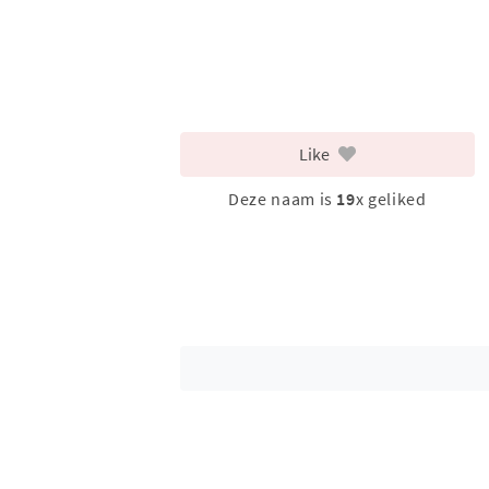
Like
Deze naam is
19
x geliked