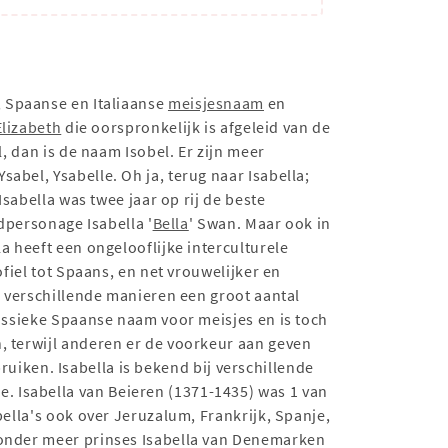
, Spaanse en Italiaanse
meisjesnaam
en
Elizabeth
die oorspronkelijk is afgeleid van de
, dan is de naam Isobel. Er zijn meer
abel, Ysabelle. Oh ja, terug naar Isabella;
Isabella was twee jaar op rij de beste
fdpersonage Isabella '
Bella
' Swan. Maar ook in
a heeft een ongelooflijke interculturele
fiel tot Spaans, en net vrouwelijker en
l verschillende manieren een groot aantal
lassieke Spaanse naam voor meisjes en is toch
, terwijl anderen er de voorkeur aan geven
ebruiken. Isabella is bekend bij verschillende
 Isabella van Beieren (1371-1435) was 1 van
bella's ook over Jeruzalum, Frankrijk, Spanje,
e onder meer prinses Isabella van Denemarken