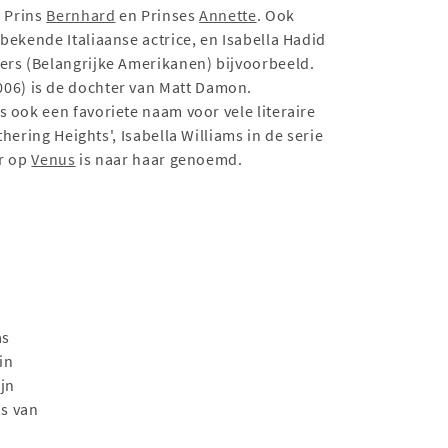
 Prins
Bernhard
en Prinses
Annette
. Ook
bekende Italiaanse actrice, en Isabella Hadid
ers (Belangrijke Amerikanen) bijvoorbeeld.
006) is de dochter van Matt Damon.
 ook een favoriete naam voor vele literaire
uthering Heights', Isabella Williams in de serie
er op
Venus
is naar haar genoemd.
as
in
ijn
s van