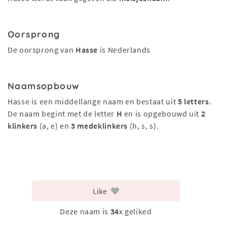
Oorsprong
De oorsprong van
Hasse
is Nederlands
Naamsopbouw
Hasse is een middellange naam en bestaat uit
5 letters
.
De naam begint met de letter
H
en is opgebouwd uit
2
klinkers
(a, e) en
3 medeklinkers
(h, s, s).
Like
Deze naam is
34
x geliked