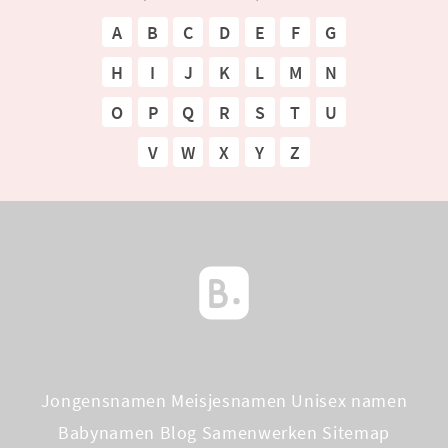
A
B
C
D
E
F
G
H
I
J
K
L
M
N
O
P
Q
R
S
T
U
V
W
X
Y
Z
Jongensnamen
Meisjesnamen
Unisex namen
Babynamen Blog
Samenwerken
Sitemap