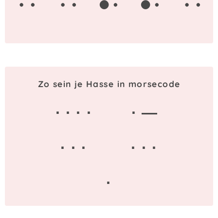
Zo sein je Hasse in morsecode
· · · ·
· —
· · ·
· · ·
·