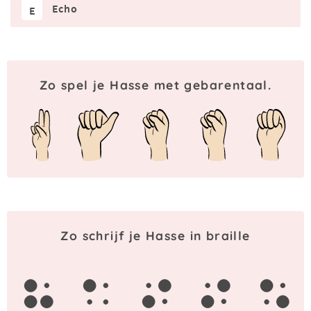
Echo
E
Zo spel je Hasse met gebarentaal.
Zo schrijf je Hasse in braille
h
a
s
s
e