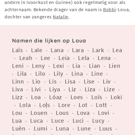
andere in Ivoorkust en Guinee) ook regelmatig voor als
achternaam. Bekende drager van de naam is
Bobbi
-Loua,
dochter van zangeres
Natalie
.
Namen die lijken op Loua
Laïs
Lale
Lana
Lara
Lark
Lea
-
-
-
-
-
Leah
Lee
Leia
Lela
Lena
-
-
-
-
-
-
Leni
Leny
Lexi
Lia
Lian
Lien
-
-
-
-
-
Lila
Lilo
Lily
Lina
Line
-
-
-
-
-
-
Linn
Lio
Lis
Lisa
Lise
Liv
-
-
-
-
-
-
Liva
Livi
Liya
Liz
Liza
Lize
-
-
-
-
-
-
Lizz
Loa
Lóaz
Loes
Loïs
Loki
-
-
-
-
-
Lola
Loļs
Lore
Lot
Lott
-
-
-
-
-
-
Lou
Louen
Lous
Lova
Lovi
-
-
-
-
-
Lua
Luca
Luce
Luci
Lucy
-
-
-
-
-
Luèn
Lumi
Luna
Lune
Luus
-
-
-
-
-