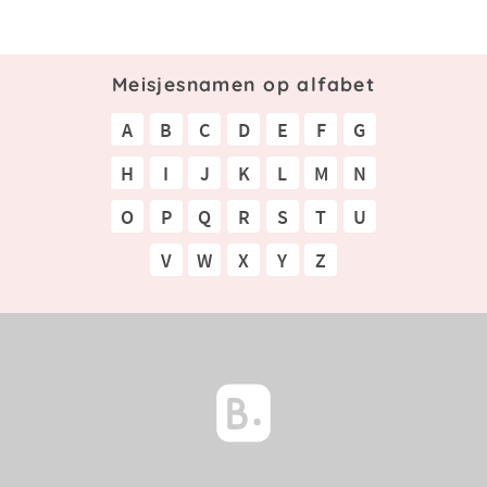
Meisjesnamen op alfabet
A
B
C
D
E
F
G
H
I
J
K
L
M
N
O
P
Q
R
S
T
U
V
W
X
Y
Z