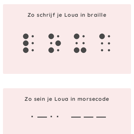
Zo schrijf je Loua in braille
l
o
u
a
Zo sein je Loua in morsecode
· — · ·
— — —