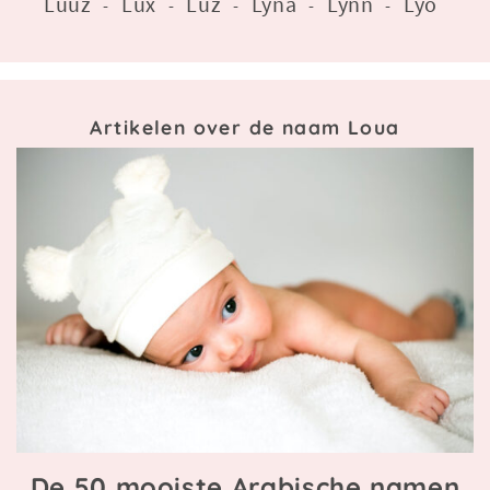
Luuz
Lux
Luz
Lyna
Lynn
Lyo
-
-
-
-
-
Artikelen over de naam Loua
De 50 mooiste Arabische namen