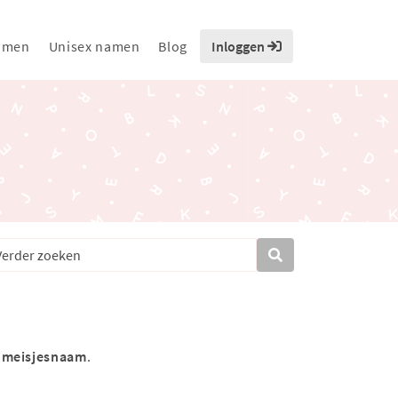
amen
Unisex namen
Blog
Inloggen
s
meisjesnaam
.