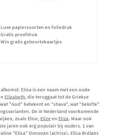
Luxe papiersoorten en foliedruk
Gratis proefdruk
Win gratis geboortekaartjes
 afkomst. Elisa is een naam met een oude
an
Elizabeth
, die teruggaat tot de Griekse
 wat "God" betekent en "shava", wat "belofte"
pellingsvarianten. De in Nederland voorkomende
wijken, zoals Elise,
Elize
en
Eliza
. Maar ook
ste jaren ook erg populair bij ouders. 1 van
aline "Elisa" Donovan (actrice), Elisa Brdiges