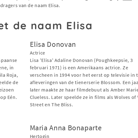
 dragers van de naam Elisa.
t de naam Elisa
Elisa Donovan
Actrice
 Spaanse
Lisa 'Elisa' Adaline Donovan (Poughkeepsie, 3
ene, in
februari 1971) is een Amerikaans actrice. Ze
la Roja,
verscheen in 1994 voor het eerst op televisie in 
eelde de
afleveringen van de tienerserie Blossom. Een ja
seizoen
later maakte ze haar filmdebuut als Amber Mari
 op Eén.
Clueless. Later speelde ze in films als Wolves of
Street en The Bliss.
Maria Anna Bonaparte
Hertogin