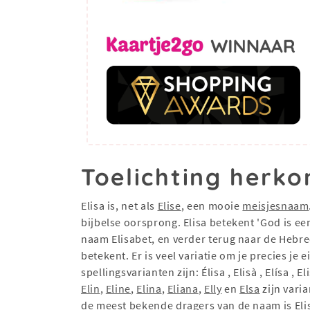
Toelichting herko
Elisa is, net als
Elise
, een mooie
meisjesnaam
bijbelse oorsprong. Elisa betekent 'God is ee
naam Elisabet, en verder terug naar de Hebree
betekent. Er is veel variatie om je precies j
spellingsvarianten zijn: Élisa , Elisà , Elísa ,
Elin
,
Eline
,
Elina
,
Eliana
,
Elly
en
Elsa
zijn varia
de meest bekende dragers van de naam is Eli