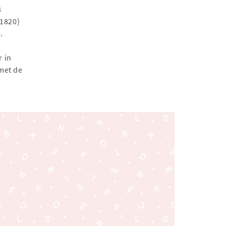
3
 1820)
.
r in
 met de