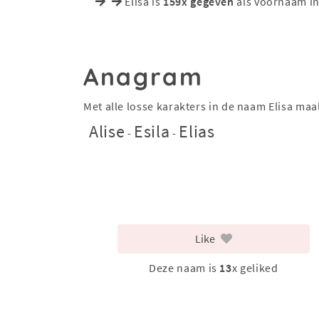
Elisa is
159x gegeven
als voornaam in
Anagram
Met alle losse karakters in de naam Elisa ma
Alise
Esila
Elias
-
-
Like
Deze naam is
13
x geliked