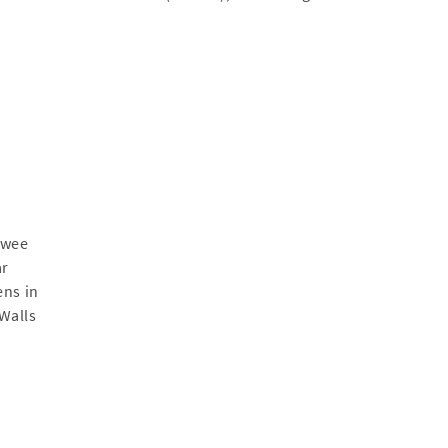
twee
ar
ens in
 Walls