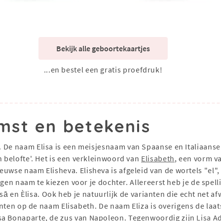
Bekijk alle geboortekaartjes
...en bestel een gratis proefdruk!
mst en betekenis
. De naam Elisa is een meisjesnaam van Spaanse en Italiaanse
n belofte'. Het is een verkleinwoord van
Elisabeth
, een vorm v
uwse naam Elisheva. Elisheva is afgeleid van de wortels "el",
e eigen naam te kiezen voor je dochter. Allereerst heb je de s
 Elisā en Èlisa. Ook heb je natuurlijk de varianten die echt net af
nten op de naam Elisabeth. De naam Eliza is overigens de laat
sa Bonaparte, de zus van Napoleon. Tegenwoordig zijn
Lisa
Ad