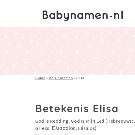
Home
»
Meisjesnamen
»
Elisa
Betekenis Elisa
God Is Redding, God Is Mijn Eed (Hebreeuws: אלישע "Mijn God is redding",
Grieks: Ελισσαίος, Elisaios)