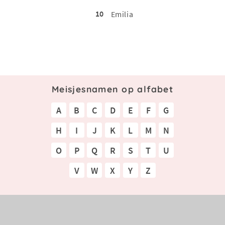
10
Emilia
Meisjesnamen op alfabet
A
B
C
D
E
F
G
H
I
J
K
L
M
N
O
P
Q
R
S
T
U
V
W
X
Y
Z