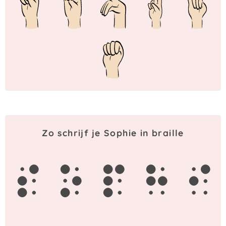
Zo schrijf je Sophie in braille
s
o
p
h
i