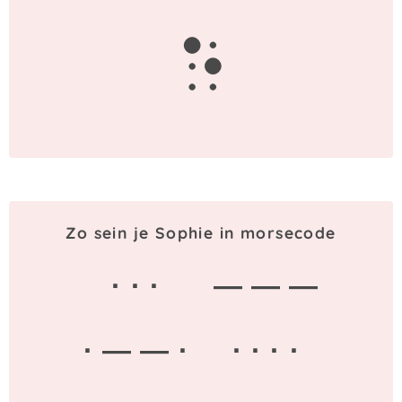
e
Zo sein je Sophie in morsecode
· · ·
— — —
· — — ·
· · · ·