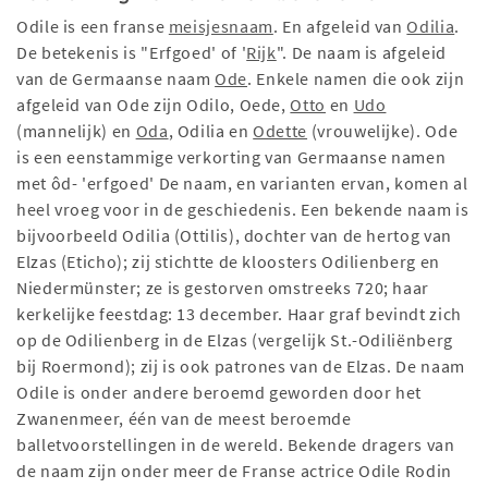
Odile is een franse
meisjesnaam
. En afgeleid van
Odilia
.
De betekenis is "Erfgoed' of '
Rijk
". De naam is afgeleid
van de Germaanse naam
Ode
. Enkele namen die ook zijn
afgeleid van Ode zijn Odilo, Oede,
Otto
en
Udo
(mannelijk) en
Oda
, Odilia en
Odette
(vrouwelijke). Ode
is een eenstammige verkorting van Germaanse namen
met ôd- 'erfgoed' De naam, en varianten ervan, komen al
heel vroeg voor in de geschiedenis. Een bekende naam is
bijvoorbeeld Odilia (Ottilis), dochter van de hertog van
Elzas (Eticho); zij stichtte de kloosters Odilienberg en
Niedermünster; ze is gestorven omstreeks 720; haar
kerkelijke feestdag: 13 december. Haar graf bevindt zich
op de Odilienberg in de Elzas (vergelijk St.-Odiliënberg
bij Roermond); zij is ook patrones van de Elzas. De naam
Odile is onder andere beroemd geworden door het
Zwanenmeer, één van de meest beroemde
balletvoorstellingen in de wereld. Bekende dragers van
de naam zijn onder meer de Franse actrice Odile Rodin