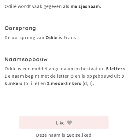
Odile wordt vaak gegeven als
meisjesnaam
.
Oorsprong
De oorsprong van
Odile
is Frans
Naamsopbouw
Odile is een middellange naam en bestaat uit
5 letters
.
De naam begint met de letter
O
en is opgebouwd uit
3
klinkers
(o, i, e) en
2 medeklinkers
(d, l).
Like
Deze naam is
18
x geliked