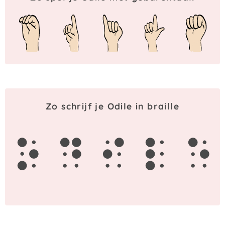
Zo schrijf je Odile in braille
o
d
i
l
e