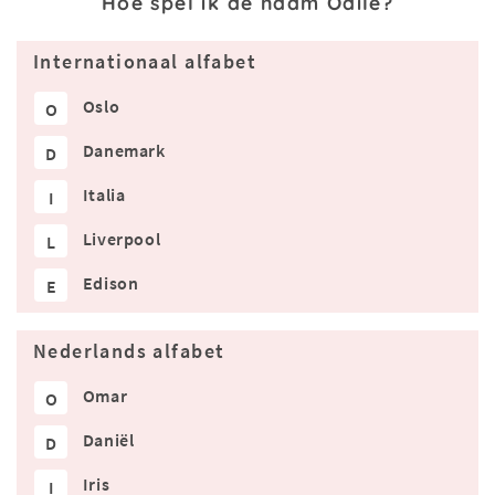
Hoe spel ik de naam Odile?
Internationaal alfabet
Oslo
O
Danemark
D
Italia
I
Liverpool
L
Edison
E
Nederlands alfabet
Omar
O
Daniël
D
Iris
I