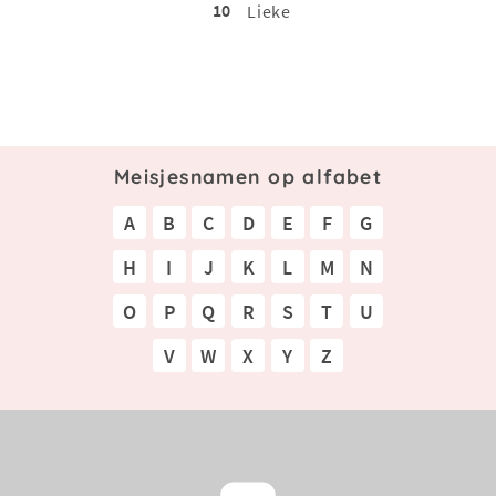
10
Lieke
Meisjesnamen op alfabet
A
B
C
D
E
F
G
H
I
J
K
L
M
N
O
P
Q
R
S
T
U
V
W
X
Y
Z