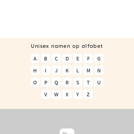
Unisex namen op alfabet
A
B
C
D
E
F
G
H
I
J
K
L
M
N
O
P
Q
R
S
T
U
V
W
X
Y
Z