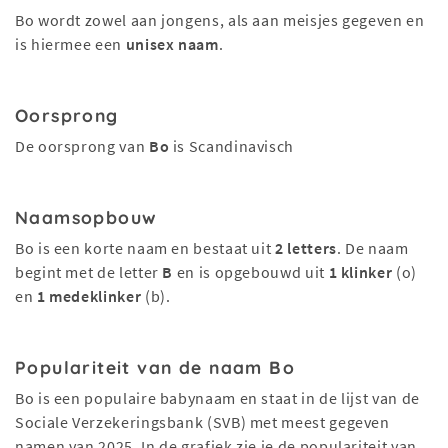
Bo wordt zowel aan jongens, als aan meisjes gegeven en
is hiermee een
unisex naam
.
Oorsprong
De oorsprong van
Bo
is Scandinavisch
Naamsopbouw
Bo is een korte naam en bestaat uit
2 letters
. De naam
begint met de letter
B
en is opgebouwd uit
1 klinker
(o)
en
1 medeklinker
(b).
Populariteit van de naam Bo
Bo is een populaire babynaam en staat in de lijst van de
Sociale Verzekeringsbank (SVB) met meest gegeven
namen van 2025. In de grafiek zie je de populariteit van