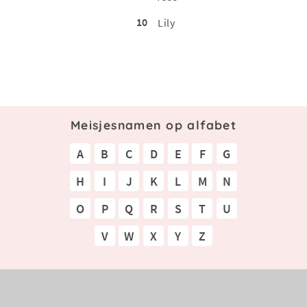
10
Lily
Meisjesnamen op alfabet
A
B
C
D
E
F
G
H
I
J
K
L
M
N
O
P
Q
R
S
T
U
V
W
X
Y
Z