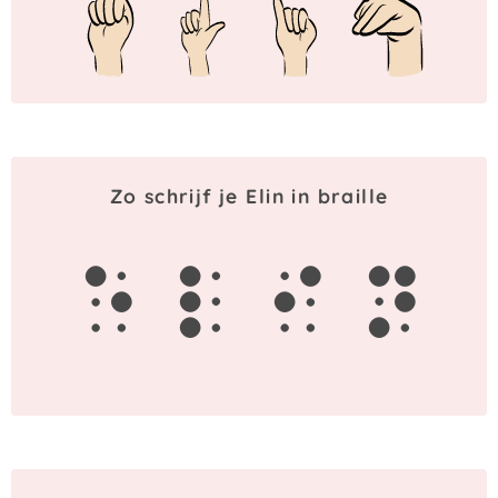
Zo schrijf je Elin in braille
e
l
i
n