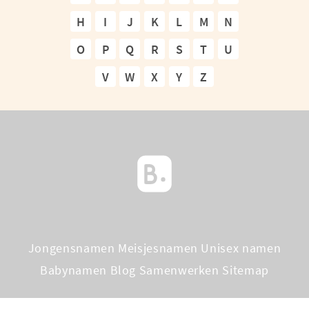
H
I
J
K
L
M
N
O
P
Q
R
S
T
U
V
W
X
Y
Z
Jongensnamen
Meisjesnamen
Unisex namen
Babynamen Blog
Samenwerken
Sitemap