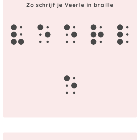
Zo schrijf je Veerle in braille
v
e
e
r
l
e