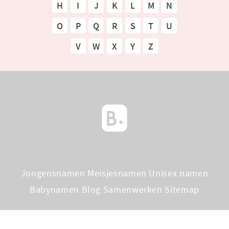
H
I
J
K
L
M
N
O
P
Q
R
S
T
U
V
W
X
Y
Z
Jongensnamen
Meisjesnamen
Unisex namen
Babynamen Blog
Samenwerken
Sitemap