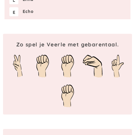
L
Echo
E
Zo spel je Veerle met gebarentaal.