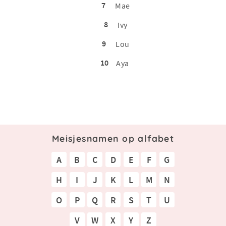
7
Mae
8
Ivy
9
Lou
10
Aya
Meisjesnamen op alfabet
A
B
C
D
E
F
G
H
I
J
K
L
M
N
O
P
Q
R
S
T
U
V
W
X
Y
Z