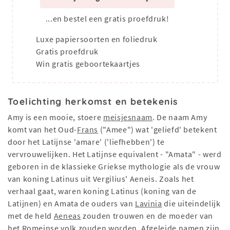
...en bestel een gratis proefdruk!
Luxe papiersoorten en foliedruk
Gratis proefdruk
Win gratis geboortekaartjes
Toelichting herkomst en betekenis
Amy is een mooie, stoere
meisjesnaam
. De naam Amy
komt van het Oud-
Frans
("Amee") wat 'geliefd' betekent
door het Latijnse 'amare' ('liefhebben') te
vervrouwelijken. Het Latijnse equivalent - "Amata" - werd
geboren in de klassieke Griekse mythologie als de vrouw
van koning Latinus uit Vergilius' Aeneis. Zoals het
verhaal gaat, waren koning Latinus (koning van de
Latijnen) en Amata de ouders van
Lavinia
die uiteindelijk
met de held
Aeneas
zouden trouwen en de moeder van
het Romeinse volk zouden worden. Afgeleide namen zijn