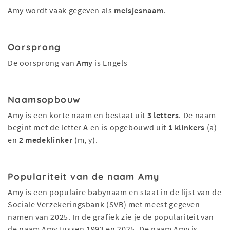
Amy wordt vaak gegeven als
meisjesnaam
.
Oorsprong
De oorsprong van
Amy
is Engels
Naamsopbouw
Amy is een korte naam en bestaat uit
3 letters
. De naam
begint met de letter
A
en is opgebouwd uit
1 klinkers
(a)
en
2 medeklinker
(m, y).
Populariteit van de naam Amy
Amy is een populaire babynaam en staat in de lijst van de
Sociale Verzekeringsbank (SVB) met meest gegeven
namen van 2025. In de grafiek zie je de populariteit van
de naam Amy tussen 1993 en 2025. De naam Amy is