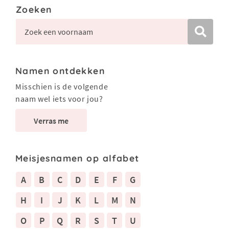
Zoeken
Namen ontdekken
Misschien is de volgende
naam wel iets voor jou?
Verras me
Meisjesnamen op alfabet
A
B
C
D
E
F
G
H
I
J
K
L
M
N
O
P
Q
R
S
T
U