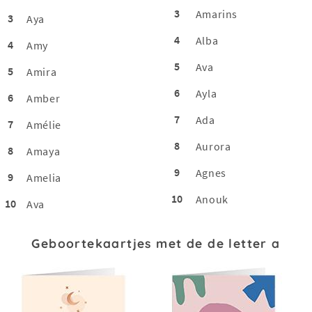
3
Amarins
3
Aya
4
Alba
4
Amy
5
Ava
5
Amira
6
Ayla
6
Amber
7
Ada
7
Amélie
8
Aurora
8
Amaya
9
Agnes
9
Amelia
10
Anouk
10
Ava
Geboortekaartjes met de de letter a