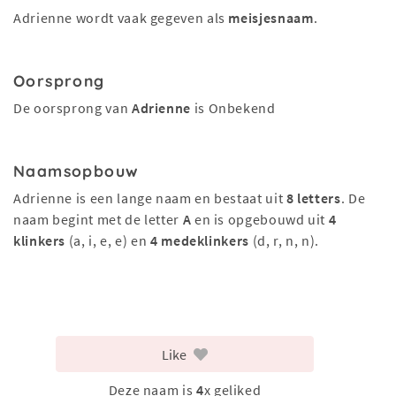
Adrienne wordt vaak gegeven als
meisjesnaam
.
Oorsprong
De oorsprong van
Adrienne
is Onbekend
Naamsopbouw
Adrienne is een lange naam en bestaat uit
8 letters
. De
naam begint met de letter
A
en is opgebouwd uit
4
klinkers
(a, i, e, e) en
4 medeklinkers
(d, r, n, n).
Like
Deze naam is
4
x geliked