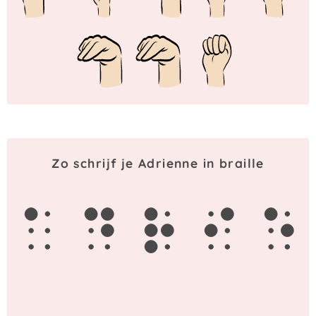
Zo schrijf je Adrienne in braille
a
d
r
i
e