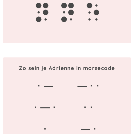
n
n
e
Zo sein je Adrienne in morsecode
· —
— · ·
· — ·
· ·
·
— ·