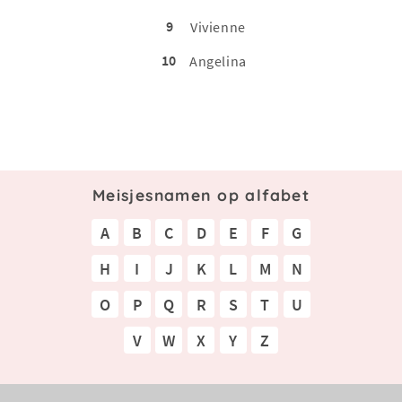
9
Vivienne
10
Angelina
Meisjesnamen op alfabet
A
B
C
D
E
F
G
H
I
J
K
L
M
N
O
P
Q
R
S
T
U
V
W
X
Y
Z