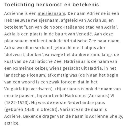
Toelichting herkomst en betekenis
Adrienne is een
meisjesnaam
. De naam Adrienne is een
Hebreeuwse meisjesnaam, afgeleid van
Adrianus
, en
betekent "Een van de Noord-Italiaanse stad van Adria".
Adria is een plaats in de buurt van Venetië. Aan deze
plaatsnaam ontleent ook de Adriatische Zee haar naam.
Adria wordt in verband gebracht met Latijns ater
'dofzwart, donker', vanwege het donkere zand langs de
kust van de Adriatische Zee. Hadrianus is de naam van
een Romeinse keizer, wiens geslacht uit Hadria, in het
landschap Picenum, afkomstig was (de h aan het begin
van een woord is een zwak foneem dat in het
Vulgairlatijn verdween). (H)adrianus is ook de naam van
enkele pausen, bijvoorbeeld Hadrianus (Adrianus) VI
(1522-1523). Hij was de eerste Nederlandse paus
(geboren 1459 in Utrecht). Variant van de naam is
Adriene
. Bekende drager van de naam is Adrienne Shelly,
actrice.